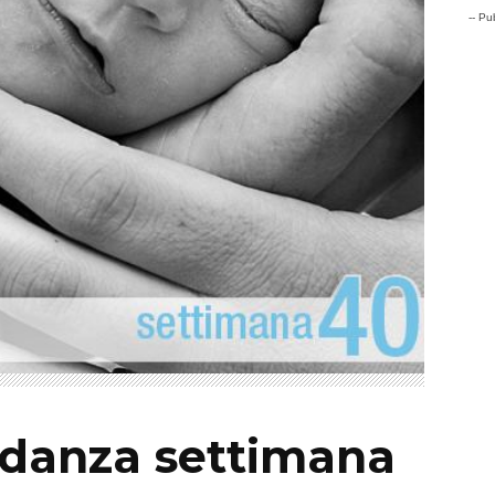
-- Pub
idanza settimana