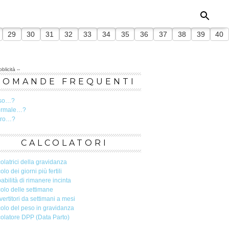
29
30
31
32
33
34
35
36
37
38
39
40
blicità --
DOMANDE FREQUENTI
so…?
ormale…?
ero…?
CALCOLATORI
olatrici della gravidanza
olo dei giorni più fertili
abilità di rimanere incinta
olo delle settimane
ertitori da settimani a mesi
olo del peso in gravidanza
olatore DPP (Data Parto)