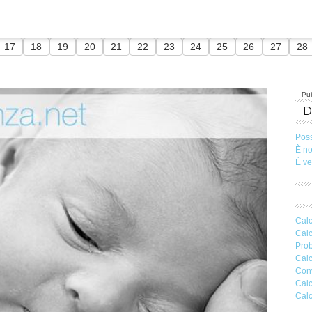
17
18
19
20
21
22
23
24
25
26
27
28
-- Pub
Pos
È n
È v
Calc
Calc
Prob
Calc
Conv
Calc
Calc