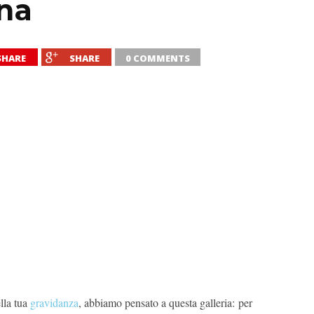
na
SHARE
SHARE
0 COMMENTS
lla tua
gravidanza
, abbiamo pensato a questa galleria: per