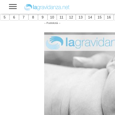
5
6
7
8
9
10
11
12
13
14
15
16
-- Pubblicità --