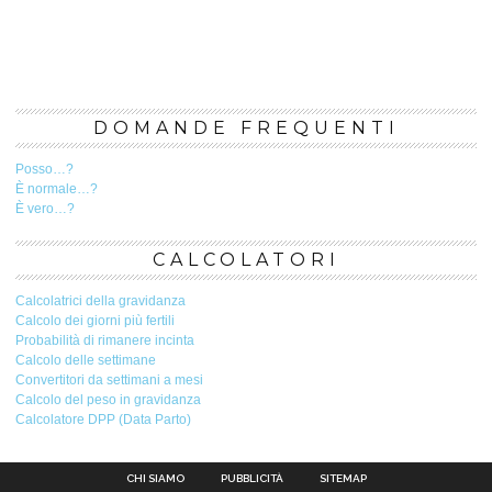
DOMANDE FREQUENTI
Posso…?
È normale…?
È vero…?
CALCOLATORI
Calcolatrici della gravidanza
Calcolo dei giorni più fertili
Probabilità di rimanere incinta
Calcolo delle settimane
Convertitori da settimani a mesi
Calcolo del peso in gravidanza
Calcolatore DPP (Data Parto)
CHI SIAMO
PUBBLICITÀ
SITEMAP