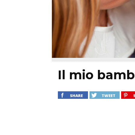
Il mio bamb
SHARE
TWEET