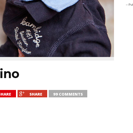
-- Pub
ino
SHARE
SHARE
99 COMMENTS