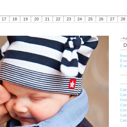
17
18
19
20
21
22
23
24
25
26
27
28
-- Pub
Pos
È n
È v
Calc
Calc
Prob
Calc
Conv
Calc
Calc