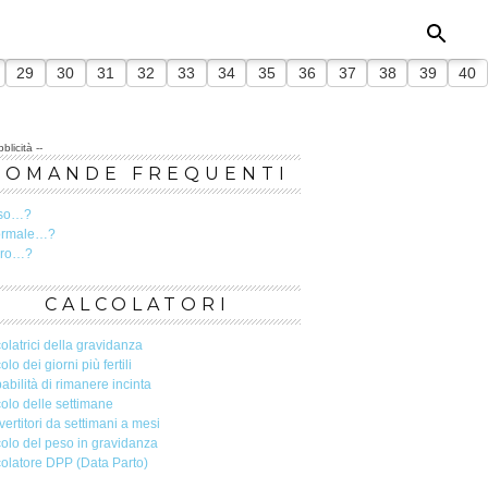
29
30
31
32
33
34
35
36
37
38
39
40
blicità --
DOMANDE FREQUENTI
so…?
ormale…?
ero…?
CALCOLATORI
olatrici della gravidanza
olo dei giorni più fertili
abilità di rimanere incinta
olo delle settimane
ertitori da settimani a mesi
olo del peso in gravidanza
olatore DPP (Data Parto)