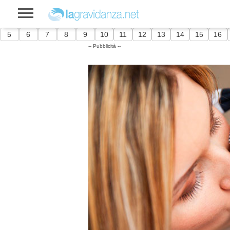
5
6
7
8
9
10
11
12
13
14
15
16
-- Pubblicità --