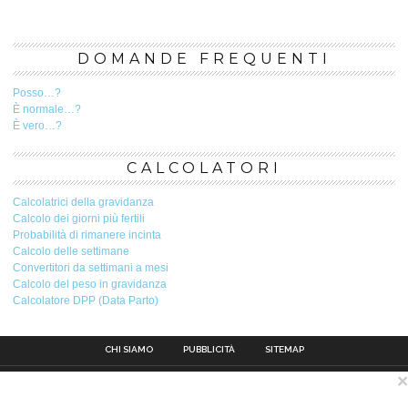
DOMANDE FREQUENTI
Posso…?
È normale…?
È vero…?
CALCOLATORI
Calcolatrici della gravidanza
Calcolo dei giorni più fertili
Probabilità di rimanere incinta
Calcolo delle settimane
Convertitori da settimani a mesi
Calcolo del peso in gravidanza
Calcolatore DPP (Data Parto)
CHI SIAMO
PUBBLICITÀ
SITEMAP
×
Contatto
Pubblicità
Avviso legale
Privacy Policy
Politica sui cookie