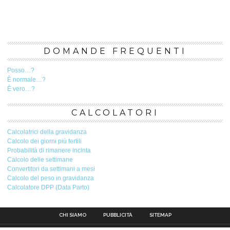
DOMANDE FREQUENTI
Posso…?
È normale…?
È vero…?
CALCOLATORI
Calcolatrici della gravidanza
Calcolo dei giorni più fertili
Probabilità di rimanere incinta
Calcolo delle settimane
Convertitori da settimani a mesi
Calcolo del peso in gravidanza
Calcolatore DPP (Data Parto)
CHI SIAMO
PUBBLICITÀ
SITEMAP