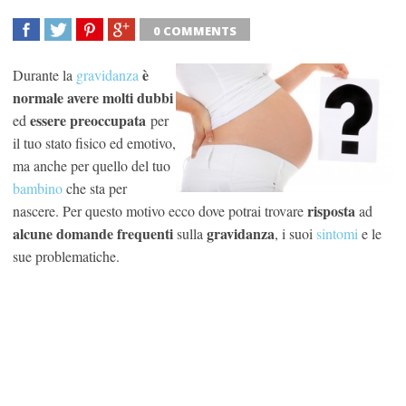
0 COMMENTS
SHARE
TWEET
SHARE
SHARE
è
Durante la
gravidanza
normale avere molti dubbi
essere
preoccupata
ed
per
il tuo stato fisico ed emotivo,
ma anche per quello del tuo
bambino
che sta per
risposta
nascere. Per questo motivo ecco dove potrai trovare
ad
alcune domande frequenti
gravidanza
sulla
, i suoi
sintomi
e le
sue problematiche.