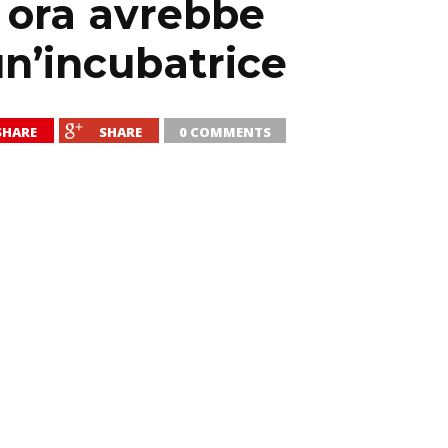
 ora avrebbe
un’incubatrice
SHARE
SHARE
0 COMMENTS