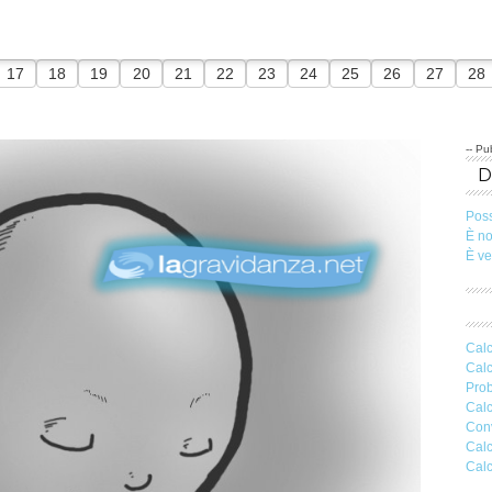
17
18
19
20
21
22
23
24
25
26
27
28
-- Pub
Pos
È n
È v
Calc
Calc
Prob
Calc
Conv
Calc
Calc