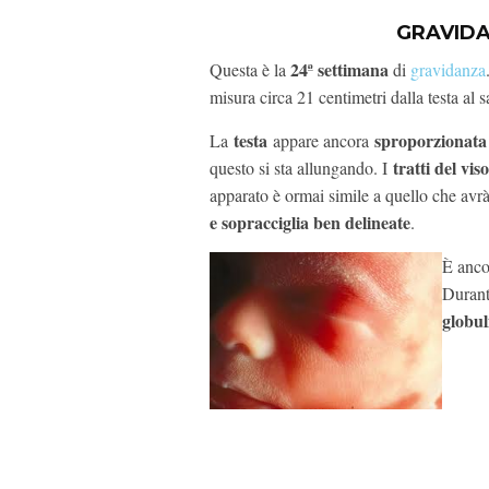
GRAVID
24ª settimana
Questa è la
di
gravidanza
misura circa 21 centimetri dalla testa al
testa
sproporzionata r
La
appare ancora
tratti del viso
questo si sta allungando. I
apparato è ormai simile a quello che avrà
e sopracciglia ben delineate
.
È anco
Durant
globul