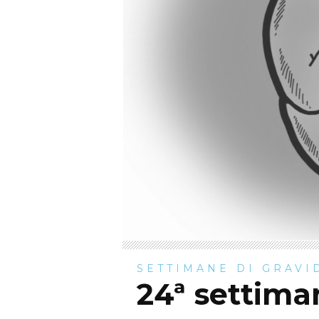
SETTIMANE DI GRAVI
24ª settima