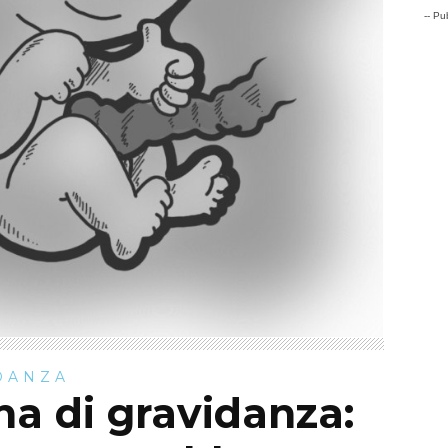
-- Pub
DANZA
na di gravidanza: