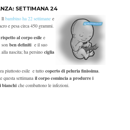
ANZA:
SETTIMANA 24
. Il
bambino ha 22 settimane
e
 sacro e pesa circa 450 grammi.
ispetto al corpo esile
e
ben definiti
son
e il suo
ciglia
 alla nascita; ha persino
coperto di peluria finissima
ra piuttosto esile e tutto
.
il corpo comincia a produrre i
e questa settimana
i bianchi
che combattono le infezioni.