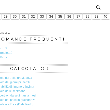
29
30
31
32
33
34
35
36
37
38
39
40
blicità --
DOMANDE FREQUENTI
so…?
ormale…?
ero…?
CALCOLATORI
olatrici della gravidanza
olo dei giorni più fertili
abilità di rimanere incinta
olo delle settimane
ertitori da settimani a mesi
olo del peso in gravidanza
olatore DPP (Data Parto)