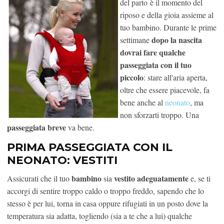
del parto è il momento del
riposo e della gioia assieme al
tuo bambino. Durante le prime
dopo la nascita
settimane
dovrai fare qualche
passeggiata con il tuo
piccolo
: stare all'aria aperta,
oltre che essere piacevole, fa
bene anche al
neonato
, ma
non sforzarti troppo. Una
passeggiata breve
va bene.
PRIMA PASSEGGIATA CON IL
NEONATO: VESTITI
bambino
vestito adeguatamente
Assicurati che il tuo
sia
e, se ti
accorgi di sentire troppo caldo o troppo freddo, sapendo che lo
stesso è per lui, torna in casa oppure rifugiati in un posto dove la
temperatura sia adatta, togliendo (sia a te che a lui) qualche