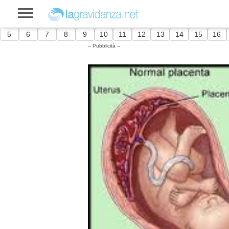
5
6
7
8
9
10
11
12
13
14
15
16
-- Pubblicità --