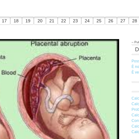
17
18
19
20
21
22
23
24
25
26
27
28
-- Pub
Pos
È n
È v
Calc
Calc
Prob
Calc
Conv
Calc
Calc