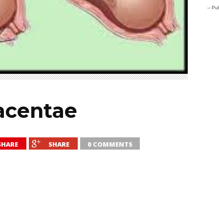
-- Pub
acentae
SHARE
SHARE
0 COMMENTS