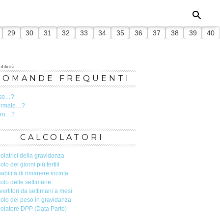
29
30
31
32
33
34
35
36
37
38
39
40
blicità --
DOMANDE FREQUENTI
so…?
ormale…?
ero…?
CALCOLATORI
olatrici della gravidanza
olo dei giorni più fertili
abilità di rimanere incinta
olo delle settimane
ertitori da settimani a mesi
olo del peso in gravidanza
olatore DPP (Data Parto)