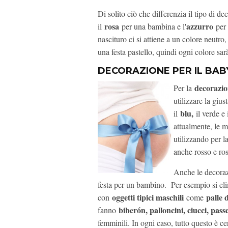
Di solito ciò che differenzia il tipo di d
rosa
azzurro
il
per una bambina e l'
per
nascituro ci si attiene a un colore neutro
una festa pastello, quindi ogni colore sar
DECORAZIONE PER IL BA
decorazi
Per la
utilizzare la giu
blu,
il
il verde e
attualmente, le
utilizzando per l
anche rosso e ros
Anche le decorazi
festa per un bambino. Per esempio si elim
oggetti tipici maschili
palle 
con
come
biberón, palloncini, ciucci, pass
fanno
femminili. In ogni caso, tutto questo è c