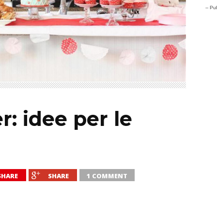
-- Pub
: idee per le
SHARE
SHARE
1 COMMENT