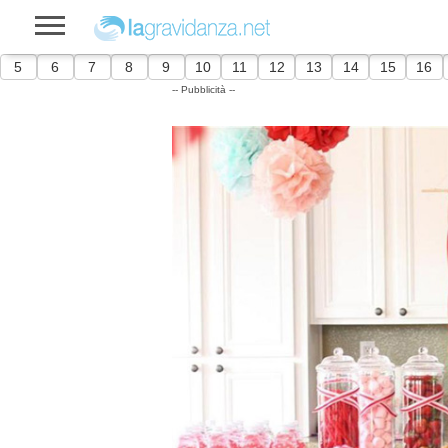
5
6
7
8
9
10
11
12
13
14
15
16
-- Pubblicità --