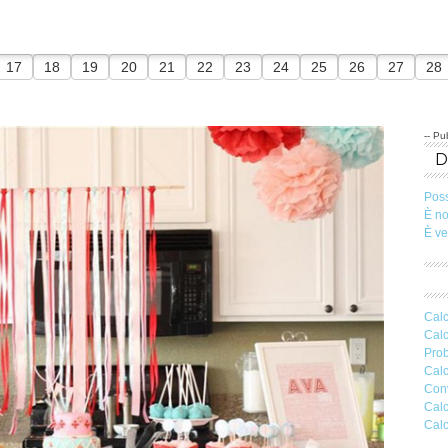
17
18
19
20
21
22
23
24
25
26
27
28
-- Pub
Pos
È n
È v
Calc
Calc
Prob
Calc
Conv
Calc
Calc