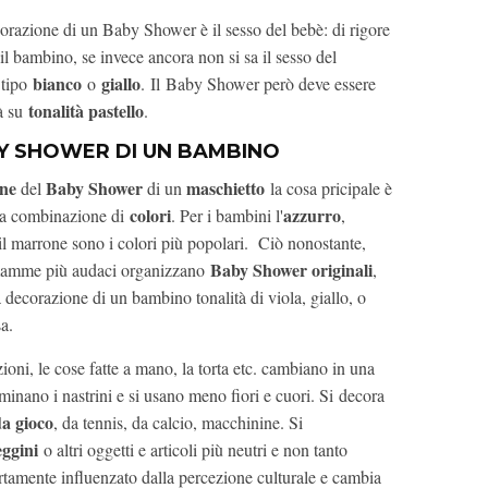
ecorazione di un Baby Shower è il sesso del bebè: di rigore
 il bambino, se invece ancora non si sa il sesso del
bianco
giallo
, tipo
o
. Il Baby Shower però deve essere
tonalità pastello
à su
.
BY SHOWER DI UN BAMBINO
one
Baby Shower
maschietto
del
di un
la cosa pricipale è
colori
azzurro
sta combinazione di
. Per i bambini l'
,
 il marrone sono i colori più popolari. Ciò nonostante,
Baby Shower originali
 mamme più audaci organizzano
,
a decorazione di un bambino tonalità di viola, giallo, o
a.
oni, le cose fatte a mano, la torta etc. cambiano in una
inano i nastrini e si usano meno fiori e cuori. Si decora
da gioco
, da tennis, da calcio, macchinine. Si
eggini
o altri oggetti e articoli più neutri e non tanto
ertamente influenzato dalla percezione culturale e cambia