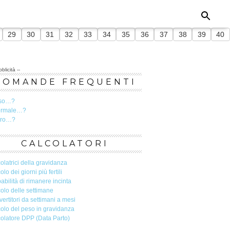
29
30
31
32
33
34
35
36
37
38
39
40
blicità --
DOMANDE FREQUENTI
so…?
ormale…?
ero…?
CALCOLATORI
olatrici della gravidanza
olo dei giorni più fertili
abilità di rimanere incinta
olo delle settimane
ertitori da settimani a mesi
olo del peso in gravidanza
olatore DPP (Data Parto)