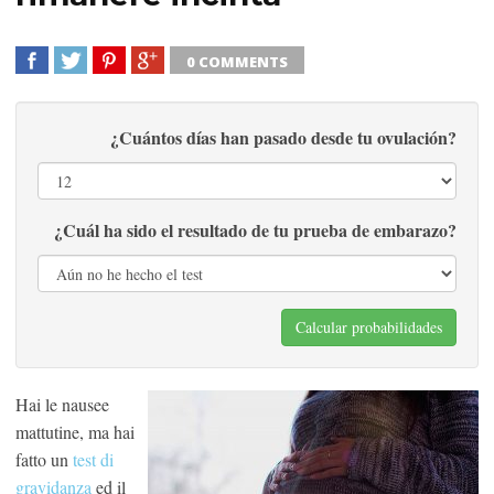
0 COMMENTS
SHARE
TWEET
SHARE
SHARE
¿Cuántos días han pasado desde tu ovulación?
¿Cuál ha sido el resultado de tu prueba de embarazo?
Calcular probabilidades
Hai le nausee
mattutine, ma hai
fatto un
test di
gravidanza
ed il