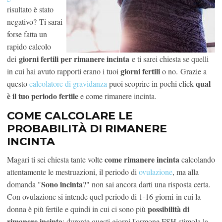
risultato è stato
negativo? Ti sarai
forse fatta un
rapido calcolo
giorni fertili per rimanere incinta
dei
e ti sarei chiesta se quelli
giorni fertili
in cui hai avuto rapporti erano i tuoi
o no. Grazie a
qual
questo
calcolatore di gravidanza
puoi scoprire in pochi click
è il tuo periodo fertile
e come rimanere incinta.
COME CALCOLARE LE
PROBABILITÀ DI RIMANERE
INCINTA
come rimanere incinta
Magari ti sei chiesta tante volte
calcolando
attentamente le mestruazioni, il periodo di
ovulazione
, ma alla
Sono incinta
domanda "
?" non sai ancora darti una risposta certa.
Con ovulazione si intende quel periodo di 1-16 giorni in cui la
possibilità di
donna è più fertile e quindi in cui ci sono più
rimanere incinta
: durante questi giorni l'ormone FSH stimola la