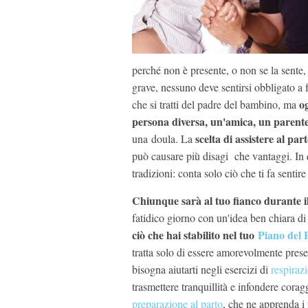
perché non è presente, o non se la sente, 
grave, nessuno deve sentirsi obbligato a 
o
che si tratti del padre del bambino, ma
persona diversa, un'amica, un parent
scelta di assistere al par
una doula. La
può causare più disagi che vantaggi. In
tradizioni: conta solo ciò che ti fa sentir
Chiunque sarà al tuo fianco durante i
fatidico giorno con un'idea ben chiara di 
ciò che hai stabilito nel tuo
Piano del 
tratta solo di essere amorevolmente pres
bisogna aiutarti negli esercizi di
respiraz
trasmettere tranquillità e infondere corag
preparazione al parto
, che ne apprenda i 