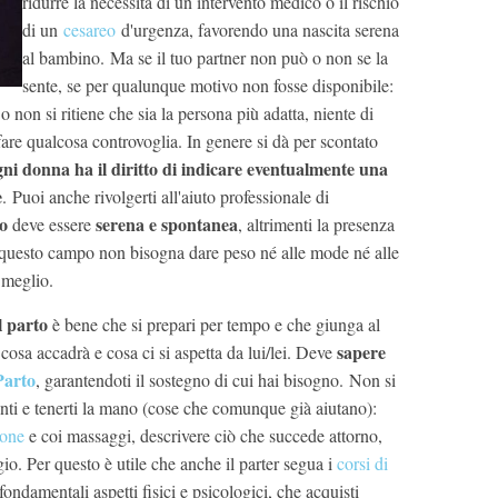
ridurre la necessità di un intervento medico o il rischio
di un
cesareo
d'urgenza, favorendo una nascita serena
al bambino. Ma se il tuo partner non può o non se la
sente, se per qualunque motivo non fosse disponibile:
o non si ritiene che sia la persona più adatta, niente di
fare qualcosa controvoglia. In genere si dà per scontato
gni donna ha il diritto di indicare eventualmente una
e
. Puoi anche rivolgerti all'aiuto professionale di
to
serena e spontanea
deve essere
, altrimenti la presenza
 questo campo non bisogna dare peso né alle mode né alle
e meglio.
l parto
è bene che si prepari per tempo e che giunga al
sapere
cosa accadrà e cosa ci si aspetta da lui/lei. Deve
Parto
, garantendoti il sostegno di cui hai bisogno. Non si
enti e tenerti la mano (cose che comunque già aiutano):
ione
e coi massaggi, descrivere ciò che succede attorno,
gio. Per questo è utile che anche il parter segua i
corsi di
fondamentali aspetti fisici e psicologici, che acquisti