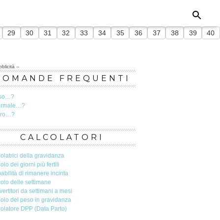
29
30
31
32
33
34
35
36
37
38
39
40
blicità --
DOMANDE FREQUENTI
so…?
ormale…?
ero…?
CALCOLATORI
olatrici della gravidanza
olo dei giorni più fertili
abilità di rimanere incinta
olo delle settimane
ertitori da settimani a mesi
olo del peso in gravidanza
olatore DPP (Data Parto)