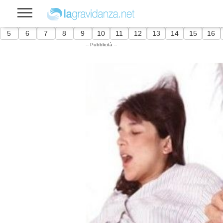
5
6
7
8
9
10
11
12
13
14
15
16
-- Pubblicità --