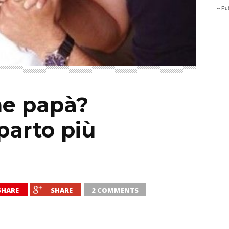
-- Pub
he papà?
parto più
SHARE
SHARE
2 COMMENTS