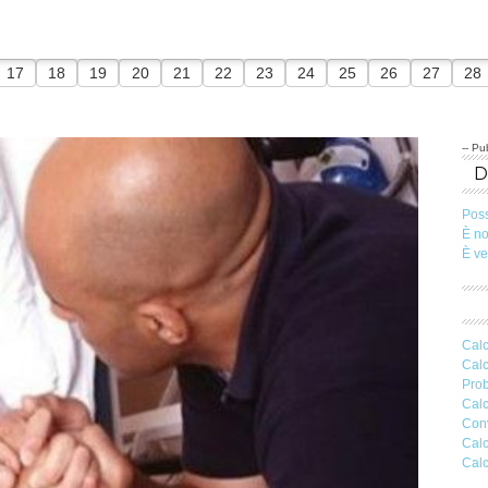
17
18
19
20
21
22
23
24
25
26
27
28
-- Pub
Pos
È n
È v
Calc
Calc
Prob
Calc
Conv
Calc
Calc