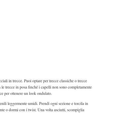
ecciali in trecce. Puoi optare per trecce classiche o trecce
ia le trecce in posa finché i capelli non sono completamente
cce per ottenere un look ondulato.
 tienili leggermente umidi. Prendi ogni sezione e torcila in
te o dormi con i twist. Una volta asciutti, scompiglia