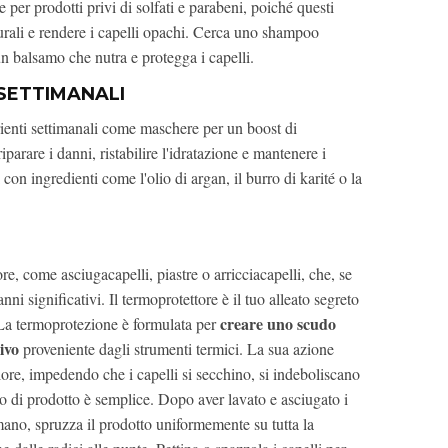
e per prodotti privi di solfati e parabeni, poiché questi
turali e rendere i capelli opachi. Cerca uno shampoo
 un balsamo che nutra e protegga i capelli.
SETTIMANALI
trienti settimanali come maschere per un boost di
iparare i danni, ristabilire l'idratazione e mantenere i
 con ingredienti come l'olio di argan, il burro di karité o la
ore, come asciugacapelli, piastre o arricciacapelli, che, se
i significativi. Il termoprotettore è il tuo alleato segreto
creare uno scudo
 La termoprotezione è formulata per
sivo
proveniente dagli strumenti termici. La sua azione
lore, impedendo che i capelli si secchino, si indeboliscano
ipo di prodotto è semplice. Dopo aver lavato e asciugato i
ano, spruzza il prodotto uniformemente su tutta la