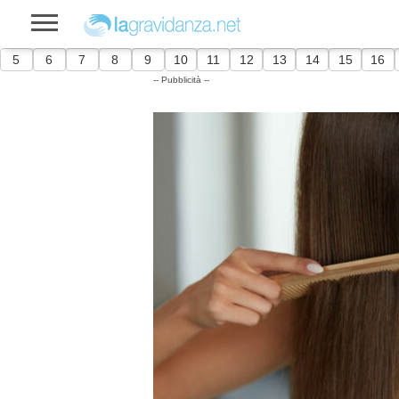
5
6
7
8
9
10
11
12
13
14
15
16
-- Pubblicità --