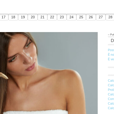
17
18
19
20
21
22
23
24
25
26
27
28
-- Pub
Pos
È n
È v
Calc
Calc
Prob
Calc
Conv
Calc
Calc