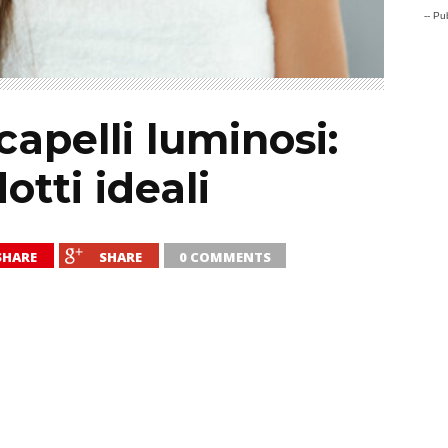
-- Pub
capelli luminosi:
otti ideali
SHARE
SHARE
0 COMMENTS