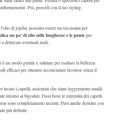
ne dalle radici alle punte. Pettina o spazzola i capelli per
 uniformemente. Poi, procedi con il tuo styling.
o l'olio di jojoba, possono essere un toccasana per
lica un po' di olio sulle lunghezze e le punte
per
 a districare eventuali nodi.
i è un modo gentile e salutare per esaltare la bellezza
odi efficaci per ottenere acconciature favolose senza il
r lavato i capelli, assicurati che siano leggermente umidi.
ale intorno ai bigodini. Fissa bene le estremità dei capelli.
li non sono completamente asciutti. Puoi anche dormire con
nde più definite.