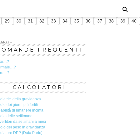
29
30
31
32
33
34
35
36
37
38
39
40
blicità --
DOMANDE FREQUENTI
so…?
ormale…?
ero…?
CALCOLATORI
olatrici della gravidanza
olo dei giorni più fertili
abilità di rimanere incinta
olo delle settimane
ertitori da settimani a mesi
olo del peso in gravidanza
olatore DPP (Data Parto)