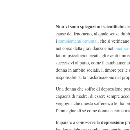
Non vi sono spiegazioni scientifiche
def
cause del fenomeno, al quale senza dub
i
cambiamenti ormonali
che si verificano
nel corso della gravidanza e nel
puerperi
fattori psicologici legati agli eventi imm
successivi al parto, come il cambiamento 
donna in ambito sociale, il timore per le
responsabilità, la trasformazione del pro
Una donna che soffre di depressione post-
capacità di madre, di essere sempre accolt
vergogna che questa sofferenza le ha pr
l’immagine di sé come donna e come ma
conoscere
depressione
Imparare a
la
pr
fondamentale per combattere questo nemic