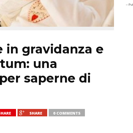
-- Pub
 in gravidanza e
rtum: una
per saperne di
SHARE
SHARE
0 COMMENTS