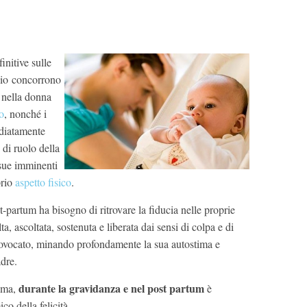
initive sulle
bio concorrono
 nella donna
o
, nonché i
ediatamente
di ruolo della
 sue imminenti
prio
aspetto fisico
.
partum ha bisogno di ritrovare la fiducia nelle proprie
a, ascoltata, sostenuta e liberata dai sensi di colpa e di
ovocato, minando profondamente la sua autostima e
dre.
durante la gravidanza e nel post partum
ima,
è
o della felicità.