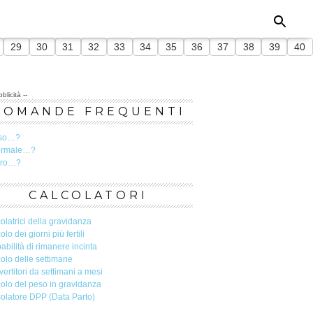
29
30
31
32
33
34
35
36
37
38
39
40
blicità --
DOMANDE FREQUENTI
so…?
ormale…?
ero…?
CALCOLATORI
olatrici della gravidanza
olo dei giorni più fertili
abilità di rimanere incinta
olo delle settimane
ertitori da settimani a mesi
olo del peso in gravidanza
olatore DPP (Data Parto)