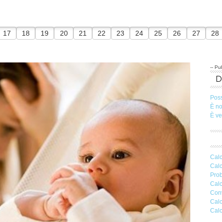
17
18
19
20
21
22
23
24
25
26
27
28
-- Pub
Pos
È n
È v
Calc
Calc
Prob
Calc
Conv
Calc
Calc