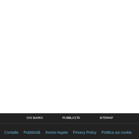
CHI SIAMO
PUBBLICITÀ
SITEMAP
Contatto
Pubblicità
Avviso legale
Privacy Policy
Politica sui cookie