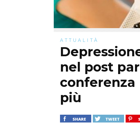
ATTUALITÀ
Depressione
nel post pa
conferenza 
più
SHARE
TWEET