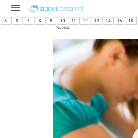
5
6
7
8
9
10
11
12
13
14
15
16
-- Pubblicità --