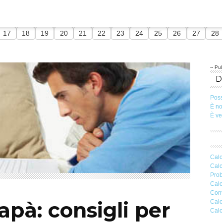
17
18
19
20
21
22
23
24
25
26
27
28
-- Pub
Pos
È n
È v
Calc
Calc
Prob
Calc
Conv
apà: consigli per
Calc
Calc