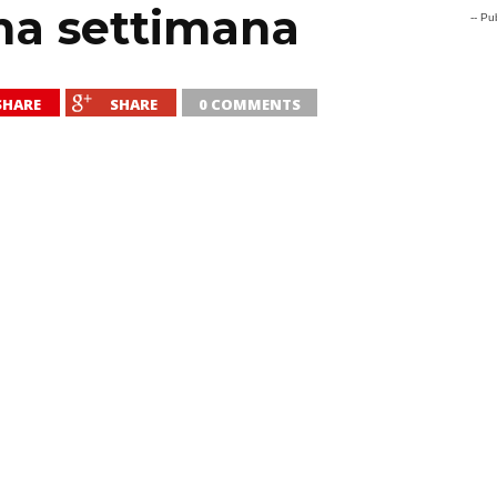
ma settimana
-- Pub
SHARE
SHARE
0 COMMENTS