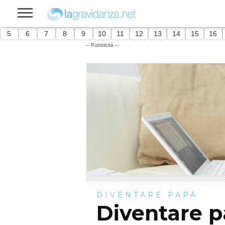
5
6
7
8
9
10
11
12
13
14
15
16
-- Pubblicità --
DIVENTARE PAPÀ
Diventare p