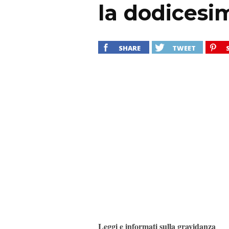
la dodicesi
SHARE
TWEET
Leggi e informati sulla gravidanza