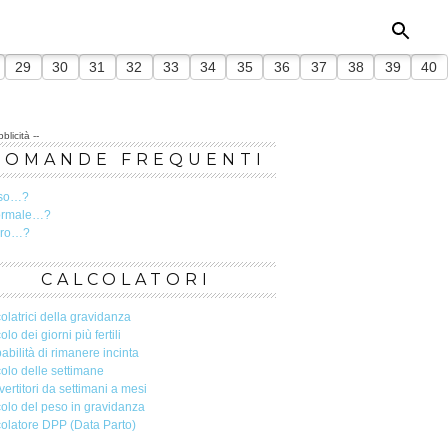
29
30
31
32
33
34
35
36
37
38
39
40
blicità --
DOMANDE FREQUENTI
so…?
ormale…?
ero…?
CALCOLATORI
olatrici della gravidanza
olo dei giorni più fertili
abilità di rimanere incinta
olo delle settimane
ertitori da settimani a mesi
olo del peso in gravidanza
olatore DPP (Data Parto)