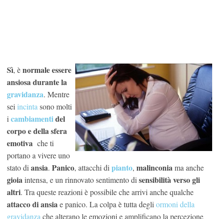
Sì
normale essere
, è
ansiosa durante la
gravidanza
. Mentre
sei
incinta
sono molti
cambiamenti
del
i
corpo e della sfera
emotiva
che ti
portano a vivere uno
ansia
Panico
pianto
malinconia
stato di
.
, attacchi di
,
ma anche
gioia
sensibilità verso gli
intensa, e un rinnovato sentimento di
altri
. Tra queste reazioni è possibile che arrivi anche qualche
attacco di ansia
e panico. La colpa è tutta degli
ormoni della
gravidan
za
che alterano le emozioni e amplificano la percezione