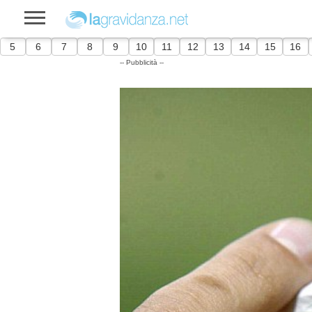
5
6
7
8
9
10
11
12
13
14
15
16
-- Pubblicità --