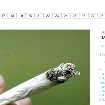
17
18
19
20
21
22
23
24
25
26
27
28
-- Pub
Pos
È n
È v
Calc
Calc
Prob
Calc
Conv
Calc
Calc