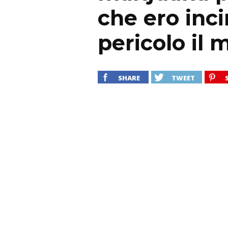
che ero inc
pericolo il
SHARE
TWEET