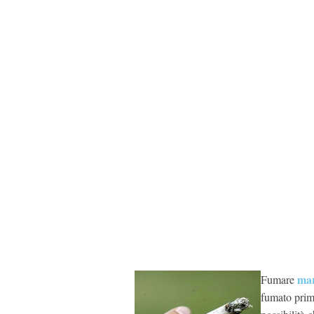
mar
Fumare
fumato prim