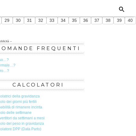
29
30
31
32
33
34
35
36
37
38
39
40
blicità --
DOMANDE FREQUENTI
so…?
ormale…?
ero…?
CALCOLATORI
olatrici della gravidanza
olo dei giorni più fertili
abilità di rimanere incinta
olo delle settimane
ertitori da settimani a mesi
olo del peso in gravidanza
olatore DPP (Data Parto)