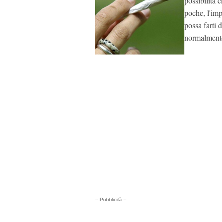
possibilità 
poche, l'imp
possa farti 
normalment
-- Pubblicità --