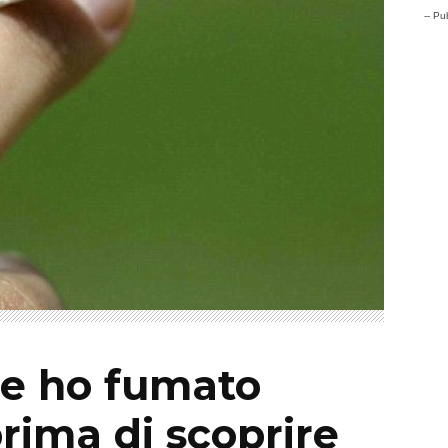
-- Pub
I
se ho fumato
rima di scoprire