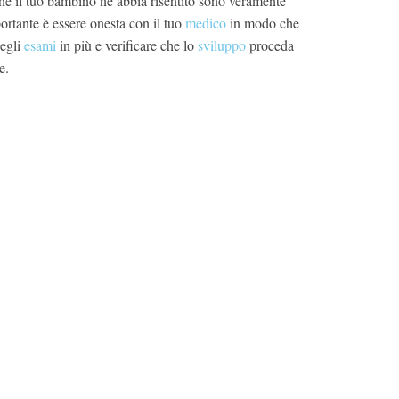
che il tuo bambino ne abbia risentito sono veramente
ortante è essere onesta con il tuo
medico
in modo che
degli
esami
in più e verificare che lo
sviluppo
proceda
e.