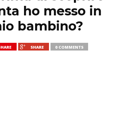
inta ho messo in
 mio bambino?
SHARE
SHARE
0 COMMENTS