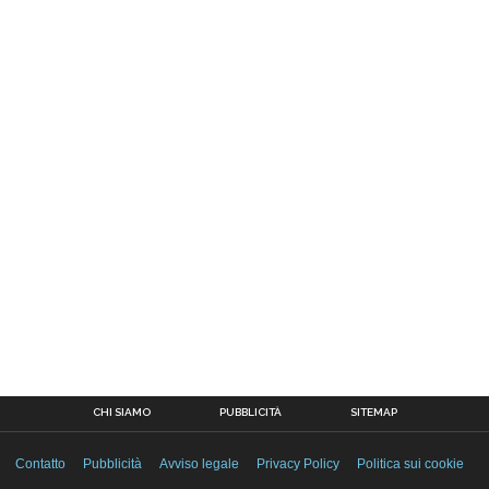
CHI SIAMO
PUBBLICITÀ
SITEMAP
Contatto
Pubblicità
Avviso legale
Privacy Policy
Politica sui cookie