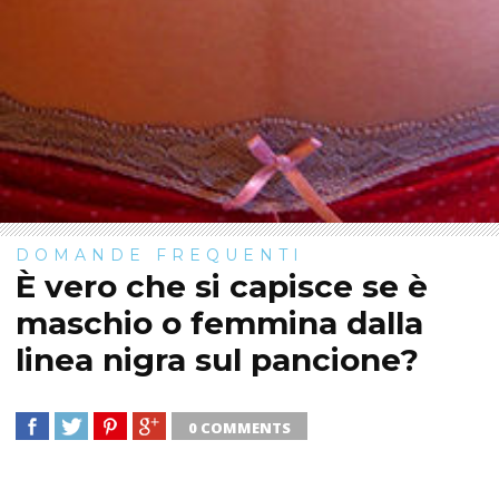
DOMANDE FREQUENTI
È vero che si capisce se è
maschio o femmina dalla
linea nigra sul pancione?
0 COMMENTS
SHARE
TWEET
SHARE
SHARE