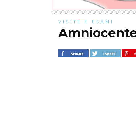
VISITE E ESAMI
Amniocentes
SHARE
TWEET