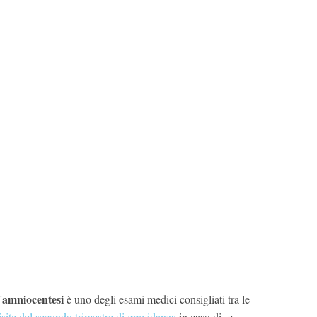
amniocentesi
'
è uno degli esami medici consigliati tra le
isite del secondo trimestre di gravidanza
in caso di e