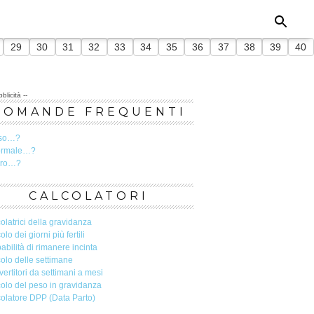
29
30
31
32
33
34
35
36
37
38
39
40
blicità --
DOMANDE FREQUENTI
so…?
ormale…?
ero…?
CALCOLATORI
olatrici della gravidanza
olo dei giorni più fertili
abilità di rimanere incinta
olo delle settimane
ertitori da settimani a mesi
olo del peso in gravidanza
olatore DPP (Data Parto)