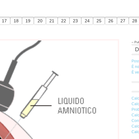
17
18
19
20
21
22
23
24
25
26
27
28
-- Pub
Pos
È n
È v
Calc
Calc
Prob
Calc
Conv
Calc
Calc