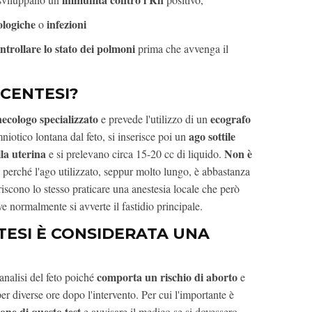
logiche
infezioni
o
ntrollare lo stato dei polmoni
prima che avvenga il
OCENTESI?
ecologo specializzato
ecografo
e prevede l'utilizzo di un
ago sottile
niotico lontana dal feto, si inserisce poi un
la uterina
Non è
e si prelevano circa 15-20 cc di liquido.
, perché l'ago utilizzato, seppur molto lungo, è abbastanza
riscono lo stesso praticare una anestesia locale che però
ve normalmente si avverte il fastidio principale.
TESI È CONSIDERATA UNA
comporta un rischio di aborto
analisi del feto poiché
e
 diverse ore dopo l'intervento. Per cui l'importante è
one di questo test
e avvisare il medico se si dovessero