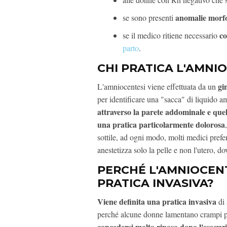
anomalie morfo
se sono presenti
co
se il medico ritiene necessario
parto
.
CHI PRATICA L'AMNI
gin
L'amniocentesi viene effettuata da un
per identificare una "sacca" di liquido am
attraverso la parete addominale e quel
una pratica particolarmente dolorosa
sottile, ad ogni modo, molti medici prefe
anestetizza solo la pelle e non l'utero, do
PERCHÉ L'AMNIOCEN
PRATICA INVASIVA?
Viene definita una pratica invasiva
di 
perché alcune donne lamentano crampi per
concedersi molto riposo dopo l'esecuzi