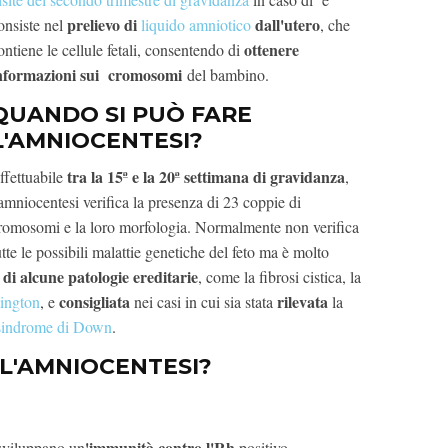
prelievo di
dall'utero
onsiste nel
liquido amniotico
, che
ottenere
ontiene le cellule fetali, consentendo di
nformazioni sui cromosomi
del bambino.
QUANDO SI PUÒ FARE
L'AMNIOCENTESI?
tra la 15ª e la 20ª settimana di gravidanza
ffettuabile
,
'amniocentesi verifica la presenza di 23 coppie di
romosomi e la loro morfologia. Normalmente non verifica
utte le possibili malattie genetiche del feto ma è molto
 di alcune patologie ereditarie
, come la fibrosi cistica, la
consigliata
rilevata
tington
, e
nei casi in cui sia stata
la
sindrome di Down
.
 L'AMNIOCENTESI?
'immunità contro l'Rh
sviluppano un
positivo,