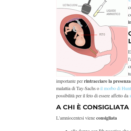
c
c
i
E
l
c
t
rintracciare la presenza
importante per
malattia di Tay-Sachs o
il morbo di Hun
possibilità per il feto di essere affetto da
A CHI È CONSIGLIATA
consigliata
L'amniocentesi viene
alle donne con Rh negativo che 