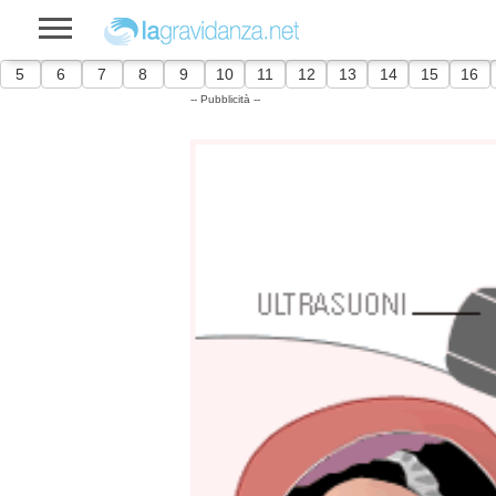
5
6
7
8
9
10
11
12
13
14
15
16
-- Pubblicità --