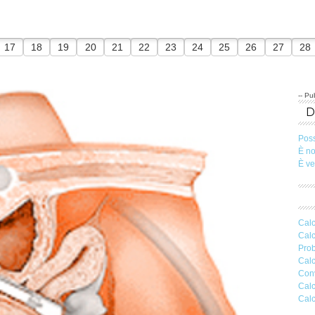
17
18
19
20
21
22
23
24
25
26
27
28
-- Pub
Pos
È n
È v
Calc
Calc
Prob
Calc
Conv
Calc
Calc