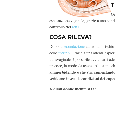
T
Qu
sond
esplorazione vaginale, grazie a una
controllo dei
seni
.
COSA RILEVA?
Dopo la
fecondazione
aumenta il rischio 
collo
uterino
. Grazie a una attenta esplor
transvaginale, è possibile avvicinarsi a
precoce, in modo da avere un'idea più ch
ammorbidendo e che stia aumentando 
le condizioni dei cape
verificano invece
A quali donne incinte si fa?