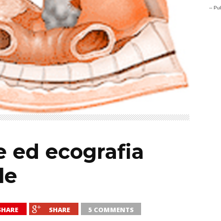
-- Pub
e ed ecografia
le
SHARE
SHARE
5 COMMENTS