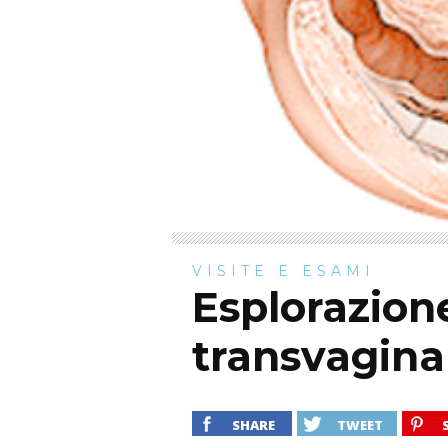
VISITE E ESAMI
Esplorazion
transvagina
SHARE
TWEET