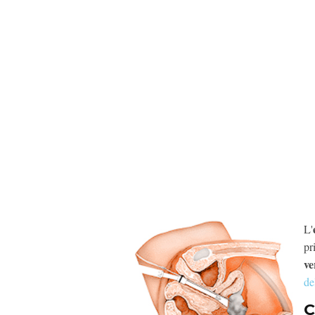
L'
pr
ve
de
C