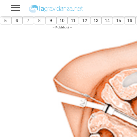
5
6
7
8
9
10
11
12
13
14
15
16
-- Pubblicità --