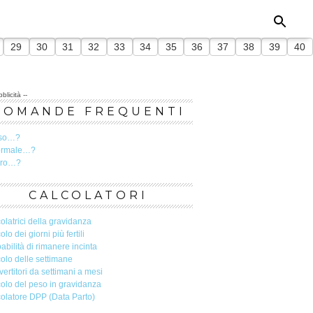
29
30
31
32
33
34
35
36
37
38
39
40
blicità --
DOMANDE FREQUENTI
so…?
ormale…?
ero…?
CALCOLATORI
olatrici della gravidanza
olo dei giorni più fertili
abilità di rimanere incinta
olo delle settimane
ertitori da settimani a mesi
olo del peso in gravidanza
olatore DPP (Data Parto)