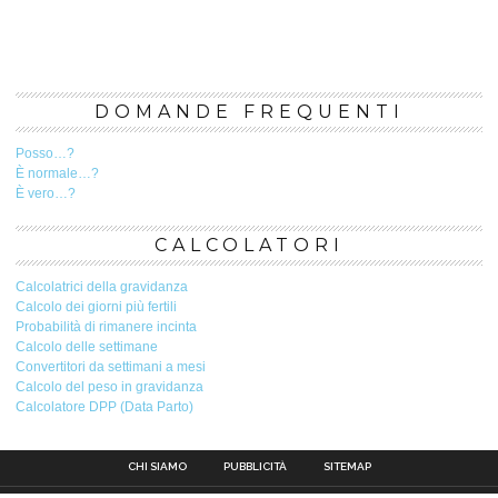
DOMANDE FREQUENTI
Posso…?
È normale…?
È vero…?
CALCOLATORI
Calcolatrici della gravidanza
Calcolo dei giorni più fertili
Probabilità di rimanere incinta
Calcolo delle settimane
Convertitori da settimani a mesi
Calcolo del peso in gravidanza
Calcolatore DPP (Data Parto)
CHI SIAMO
PUBBLICITÀ
SITEMAP