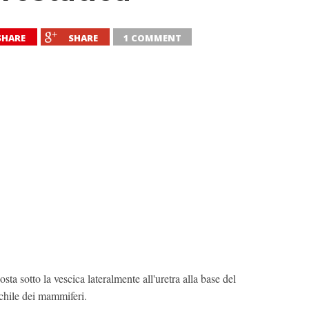
SHARE
SHARE
1 COMMENT
sta sotto la vescica lateralmente all'uretra alla base del
schile dei mammiferi.