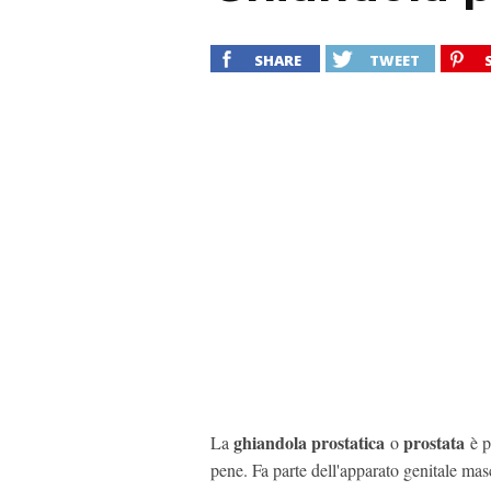
SHARE
TWEET
ghiandola prostatica
prostata
La
o
è po
pene. Fa parte dell'apparato genitale ma