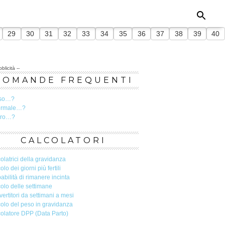
29
30
31
32
33
34
35
36
37
38
39
40
blicità --
DOMANDE FREQUENTI
so…?
ormale…?
ero…?
CALCOLATORI
olatrici della gravidanza
olo dei giorni più fertili
abilità di rimanere incinta
olo delle settimane
ertitori da settimani a mesi
olo del peso in gravidanza
olatore DPP (Data Parto)