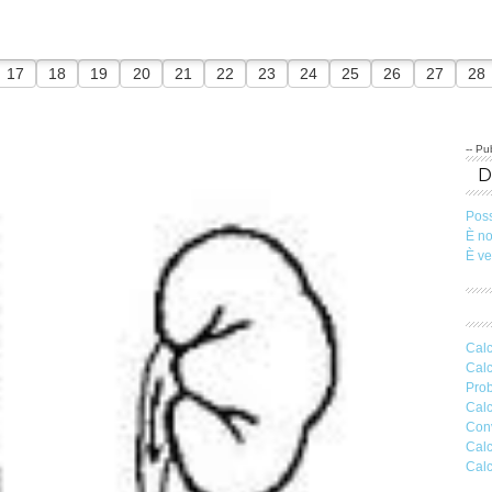
17
18
19
20
21
22
23
24
25
26
27
28
-- Pub
Pos
È n
È v
Calc
Calc
Prob
Calc
Conv
Calc
Calc