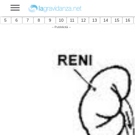
5
6
7
8
9
10
11
12
13
14
15
16
-- Pubblicità --