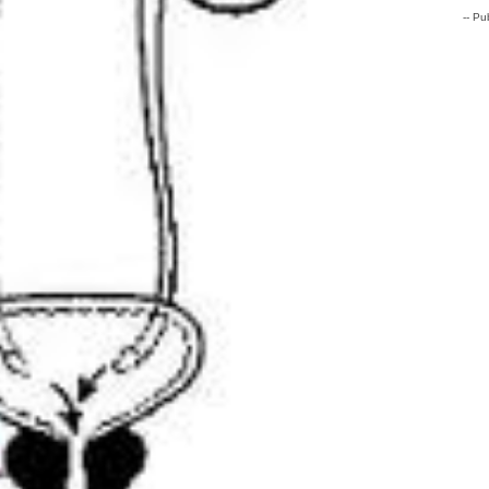
-- Pub