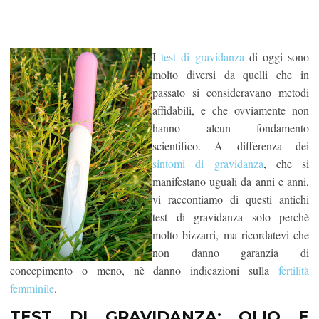
I
test di gravidanza
di oggi sono
molto diversi da quelli che in
passato si consideravano metodi
affidabili, e che ovviamente non
hanno alcun fondamento
scientifico. A differenza dei
sintomi di gravidanza
, che si
manifestano uguali da anni e anni,
vi raccontiamo di questi antichi
test di gravidanza solo perchè
molto bizzarri, ma ricordatevi che
non danno garanzia di
concepimento o meno, nè danno indicazioni sulla
fertilità
femminile
.
TEST DI GRAVIDANZA: OLIO E