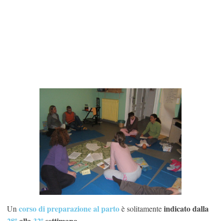
corso di preparazione al parto
indicato dalla
Un
è solitamente
28ª
alla
32ª
settimana
.