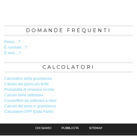
DOMANDE FREQUENTI
Posso…?
È normale…?
È vero…?
CALCOLATORI
Calcolatrici della gravidanza
Calcolo dei giorni più fertili
Probabilità di rimanere incinta
Calcolo delle settimane
Convertitori da settimani a mesi
Calcolo del peso in gravidanza
Calcolatore DPP (Data Parto)
CHI SIAMO
PUBBLICITÀ
SITEMAP