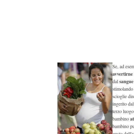
Se, ad esem
avvertirne 
sangue
dal
stimolando i
scioglie di
ingerito da
terzo luogo
a
bambino
bambino può
gusto dell'