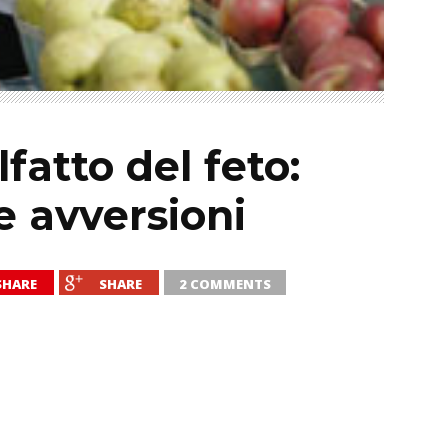
olfatto del feto:
e avversioni
SHARE
SHARE
2 COMMENTS