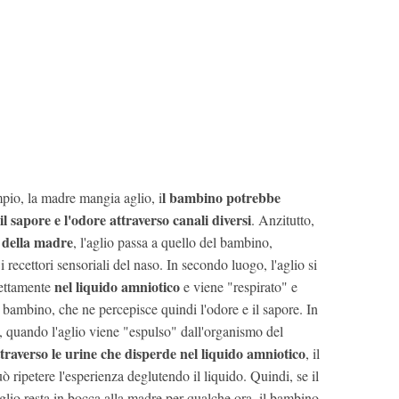
l bambino potrebbe
pio, la madre mangia aglio, i
il sapore e l'odore attraverso canali diversi
. Anzitutto,
 della madre
, l'aglio passa a quello del bambino,
 recettori sensoriali del naso. In secondo luogo, l'aglio si
nel liquido amniotico
rettamente
e viene "respirato" e
l bambino, che ne percepisce quindi l'odore e il sapore. In
, quando l'aglio viene "espulso" dall'organismo del
ttraverso le urine che disperde nel liquido amniotico
, il
 ripetere l'esperienza deglutendo il liquido. Quindi, se il
aglio resta in bocca alla madre per qualche ora, il bambino