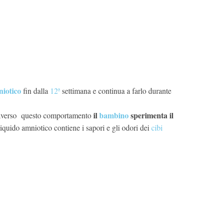
niotico
fin dalla
12ª
settimana e continua a farlo durante
il
bambino
sperimenta il
traverso questo comportamento
liquido amniotico contiene i sapori e gli odori dei
cibi