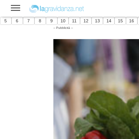
5
6
7
8
9
10
11
12
13
14
15
16
-- Pubblicità --