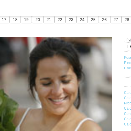
17
18
19
20
21
22
23
24
25
26
27
28
-- Pub
Pos
È n
È v
Calc
Calc
Prob
Calc
Conv
Calc
Calc