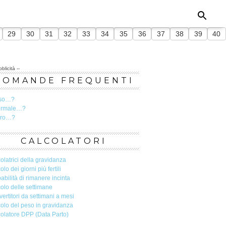
29
30
31
32
33
34
35
36
37
38
39
40
blicità --
DOMANDE FREQUENTI
so…?
ormale…?
ero…?
CALCOLATORI
olatrici della gravidanza
olo dei giorni più fertili
abilità di rimanere incinta
olo delle settimane
ertitori da settimani a mesi
olo del peso in gravidanza
olatore DPP (Data Parto)