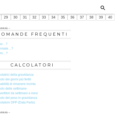
29
30
31
32
33
34
35
36
37
38
39
40
blicità --
DOMANDE FREQUENTI
so…?
ormale…?
ero…?
CALCOLATORI
olatrici della gravidanza
olo dei giorni più fertili
abilità di rimanere incinta
olo delle settimane
ertitori da settimani a mesi
olo del peso in gravidanza
olatore DPP (Data Parto)
blicità --