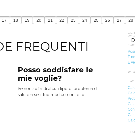
17
18
19
20
21
22
23
24
25
26
27
28
-- Pub
E FREQUENTI
Pos
È n
È v
Posso soddisfare le
mie voglie?
Calc
Se non soffri di alcun tipo di problema di
Calc
salute e se il tuo medico non te lo...
Prob
Calc
Conv
Calc
Calc
-- Pub