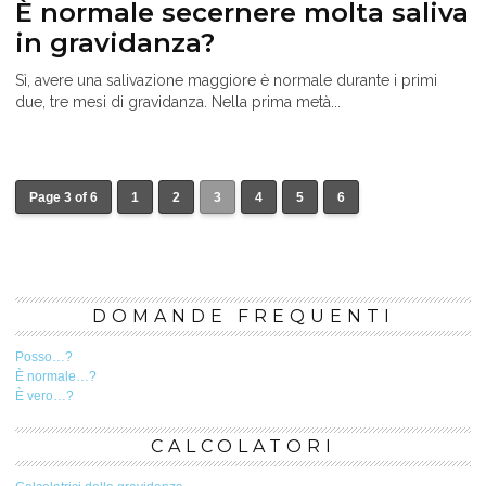
È normale secernere molta saliva
in gravidanza?
Sì, avere una salivazione maggiore è normale durante i primi
due, tre mesi di gravidanza. Nella prima metà...
Page 3 of 6
1
2
3
4
5
6
DOMANDE FREQUENTI
Posso…?
È normale…?
È vero…?
CALCOLATORI