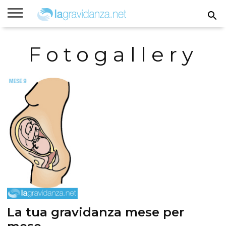
Rimanere
incinta
Gravidanza
Settimane
Calcolatori
Parto
Bambini
Fotogallery
di
di
gravidanza
gravidanza
La tua gravidanza mese per