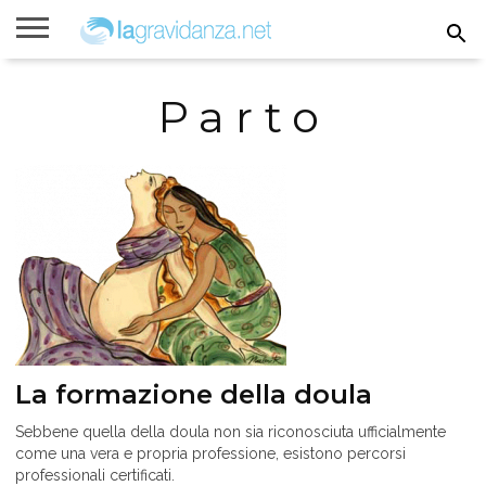
Rimanere
incinta
Gravidanza
Settimane
Calcolatori
Parto
Bambini
Parto
di
di
gravidanza
gravidanza
La formazione della doula
Sebbene quella della doula non sia riconosciuta ufficialmente
come una vera e propria professione, esistono percorsi
professionali certificati.