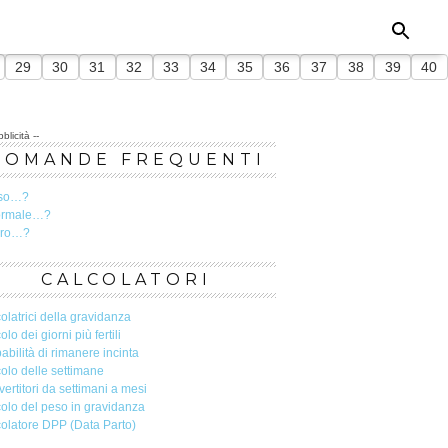
29
30
31
32
33
34
35
36
37
38
39
40
blicità --
DOMANDE FREQUENTI
so…?
ormale…?
ero…?
CALCOLATORI
olatrici della gravidanza
olo dei giorni più fertili
abilità di rimanere incinta
olo delle settimane
ertitori da settimani a mesi
olo del peso in gravidanza
olatore DPP (Data Parto)