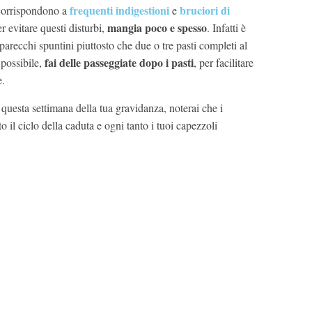
frequenti indigestioni
bruciori di
 corrispondono a
e
mangia poco e spesso
er evitare questi disturbi,
. Infatti è
parecchi spuntini piuttosto che due o tre pasti completi al
fai delle passeggiate dopo i pasti
 possibile,
, per facilitare
e.
questa settimana della tua gravidanza, noterai che i
to il ciclo della caduta e ogni tanto i tuoi capezzoli