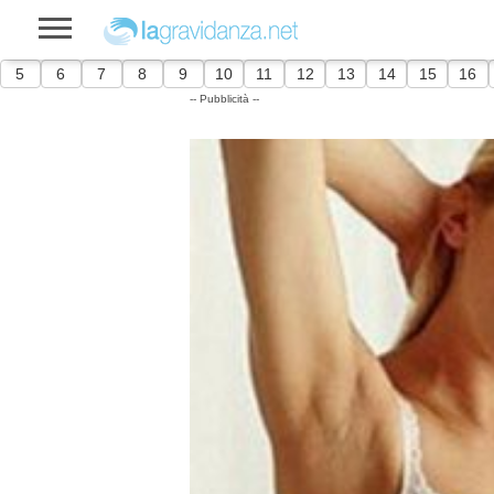
5
6
7
8
9
10
11
12
13
14
15
16
-- Pubblicità --