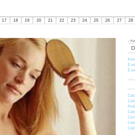
17
18
19
20
21
22
23
24
25
26
27
28
-- Pub
Pos
È n
È v
Calc
Calc
Prob
Calc
Conv
Calc
Calc