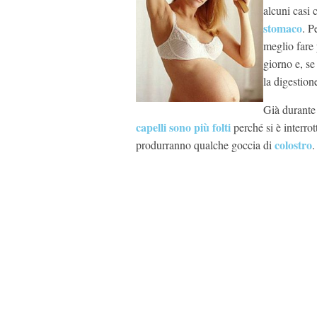
alcuni casi
stomaco
. P
meglio fare 
giorno e, se
la digestion
Già durante 
capelli sono più folti
perché si è interrot
colostro
produrranno qualche goccia di
.