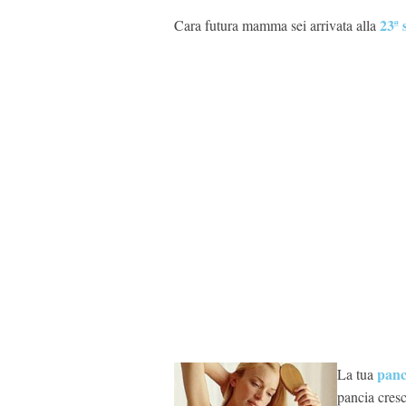
23ª 
Cara futura mamma sei arrivata alla
panc
La tua
pancia cres