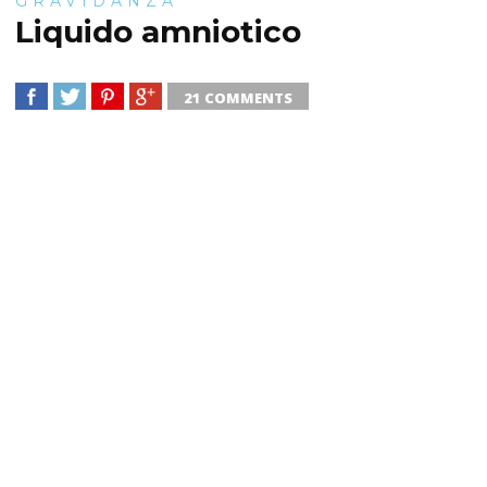
GRAVIDANZA
Liquido amniotico
21 COMMENTS
SHARE
TWEET
SHARE
SHARE