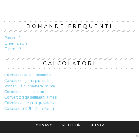
DOMANDE FREQUENTI
Posso…?
È normale…?
È vero…?
CALCOLATORI
Calcolatrici della gravidanza
Calcolo dei giorni più fertili
Probabilità di rimanere incinta
Calcolo delle settimane
Convertitori da settimani a mesi
Calcolo del peso in gravidanza
Calcolatore DPP (Data Parto)
CHI SIAMO
PUBBLICITÀ
SITEMAP
×
Contatto
Pubblicità
Avviso legale
Privacy Policy