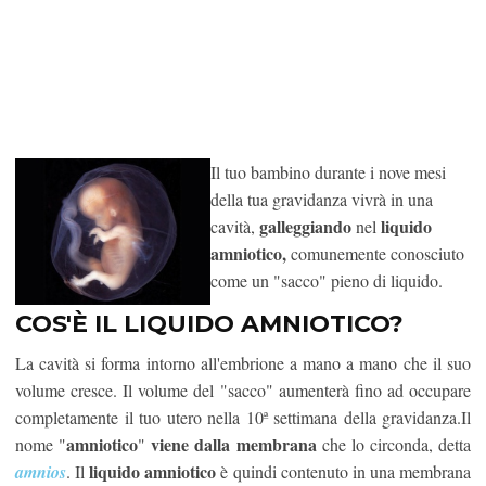
Il tuo bambino durante i nove mesi
della tua gravidanza vivrà in una
galleggiando
liquido
cavità,
nel
amniotico,
comunemente conosciuto
come un "sacco" pieno di liquido.
COS'È IL LIQUIDO AMNIOTICO?
La cavità si forma intorno all'embrione a mano a mano che il suo
volume cresce. Il volume del "sacco" aumenterà fino ad occupare
completamente il tuo utero nella 10ª settimana della gravidanza.Il
amniotico
viene dalla membrana
nome "
"
che lo circonda, detta
liquido amniotico
amnios
. Il
è quindi contenuto in una membrana