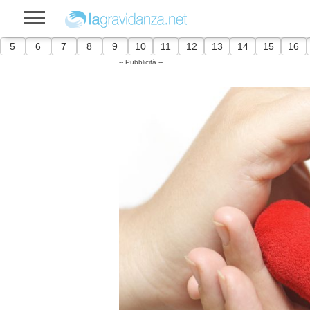
5
6
7
8
9
10
11
12
13
14
15
16
-- Pubblicità --