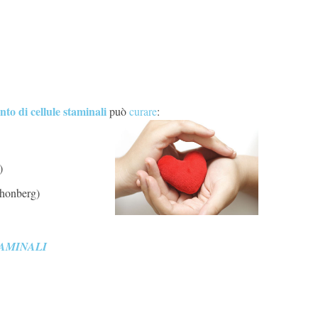
nto di
cellule staminali
può
curare
:
)
chonberg)
AMINALI