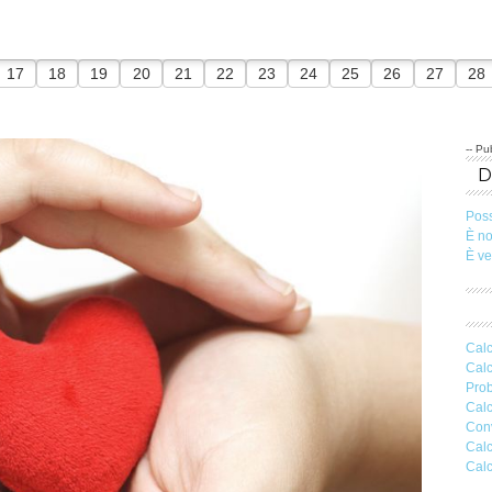
17
18
19
20
21
22
23
24
25
26
27
28
-- Pub
Pos
È n
È v
Calc
Calc
Prob
Calc
Conv
Calc
Calc