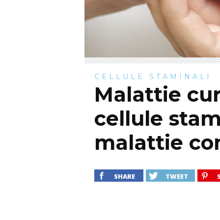
CELLULE STAMINALI
Malattie cur
cellule stami
malattie co
SHARE
TWEET