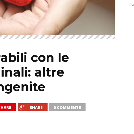
-- Pub
abili con le
nali: altre
ngenite
SHARE
SHARE
0 COMMENTS