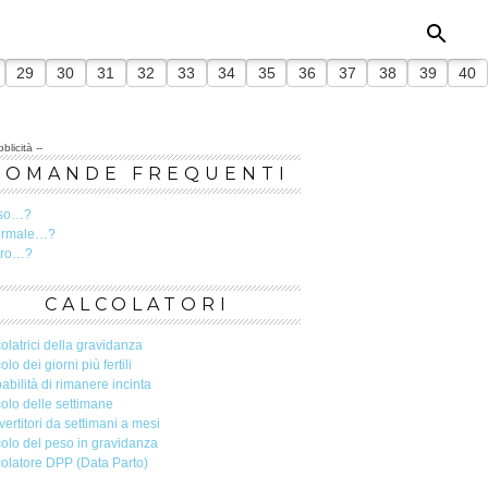
29
30
31
32
33
34
35
36
37
38
39
40
blicità --
DOMANDE FREQUENTI
so…?
ormale…?
ero…?
CALCOLATORI
olatrici della gravidanza
olo dei giorni più fertili
abilità di rimanere incinta
olo delle settimane
ertitori da settimani a mesi
olo del peso in gravidanza
olatore DPP (Data Parto)