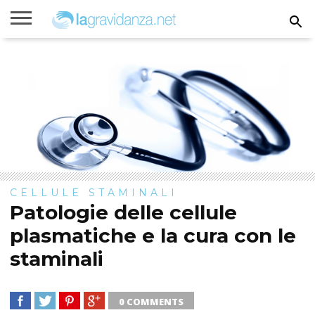
Rimanere
incinta
Gravidanza
Settimane
Calcolatori
Parto
Bambini
di
di
gravidanza
gravidanza
CELLULE STAMINALI
Patologie delle cellule
plasmatiche e la cura con le
staminali
0 COMMENTS