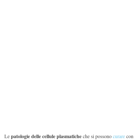
SHARE
TWEET
SHARE
SHARE
patologie delle cellule plasmatiche
Le
che si possono
curare
con