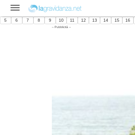
5
6
7
8
9
10
11
12
13
14
15
16
-- Pubblicità --