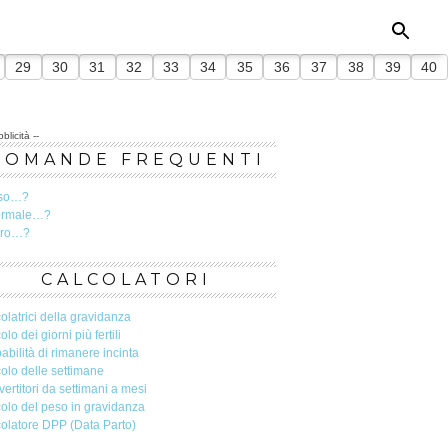
29
30
31
32
33
34
35
36
37
38
39
40
blicità --
DOMANDE FREQUENTI
so…?
ormale…?
ero…?
CALCOLATORI
olatrici della gravidanza
olo dei giorni più fertili
abilità di rimanere incinta
olo delle settimane
ertitori da settimani a mesi
olo del peso in gravidanza
olatore DPP (Data Parto)