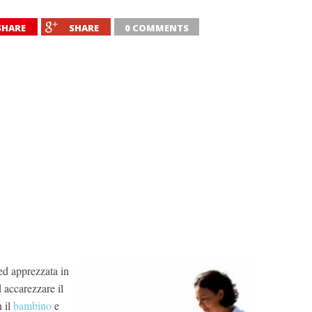
SHARE
SHARE
0 COMMENTS
ed apprezzata in
d accarezzare il
 il
bambino
e