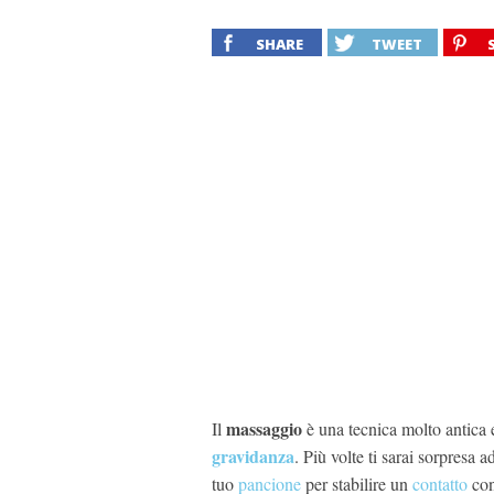
SHARE
TWEET
massaggio
Il
è una tecnica molto antica 
gravidanza
. Più volte ti sarai sorpresa a
tuo
pancione
per stabilire un
contatto
con