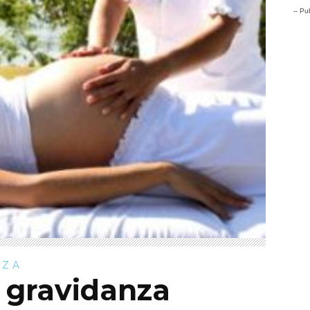
-- Pub
ZZA
 gravidanza