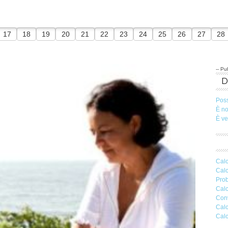
17
18
19
20
21
22
23
24
25
26
27
28
-- Pub
Pos
È n
È v
Calc
Calc
Prob
Calc
Conv
Calc
Calc