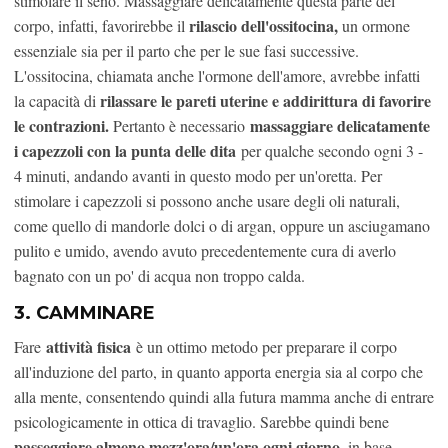
stimolare il seno. Massaggiare delicatamente questa parte del
rilascio dell'ossitocina,
corpo, infatti, favorirebbe il
un ormone
essenziale sia per il parto che per le sue fasi successive.
L'ossitocina, chiamata anche l'ormone dell'amore, avrebbe infatti
rilassare le pareti uterine e addirittura di favorire
la capacità di
le contrazioni.
massaggiare delicatamente
Pertanto è necessario
i capezzoli con la punta delle dita
per qualche secondo ogni 3 -
4 minuti, andando avanti in questo modo per un'oretta. Per
stimolare i capezzoli si possono anche usare degli oli naturali,
come quello di mandorle dolci o di argan, oppure un asciugamano
pulito e umido, avendo avuto precedentemente cura di averlo
bagnato con un po' di acqua non troppo calda.
3. CAMMINARE
attività fisica
Fare
è un ottimo metodo per preparare il corpo
all'induzione del parto, in quanto apporta energia sia al corpo che
alla mente, consentendo quindi alla futura mamma anche di entrare
psicologicamente in ottica di travaglio. Sarebbe quindi bene
passeggiare almeno mezz'ora/un'ora ogni giorno,
in base