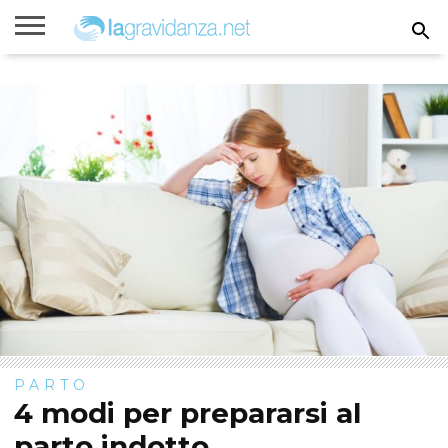
Rimanere
incinta
Gravidanza
Settimane
Calcolatori
Parto
Bambini
di
di
gravidanza
gravidanza
PARTO
4 modi per prepararsi al
parto indotto