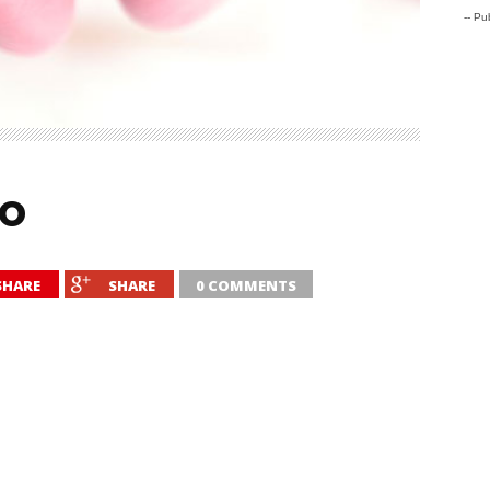
-- Pub
vo
SHARE
SHARE
0 COMMENTS