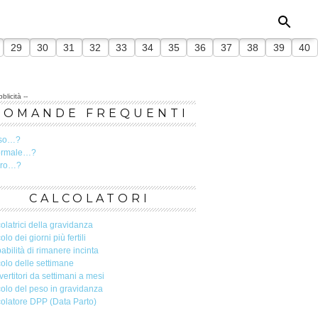
29
30
31
32
33
34
35
36
37
38
39
40
blicità --
DOMANDE FREQUENTI
so…?
ormale…?
ero…?
CALCOLATORI
olatrici della gravidanza
olo dei giorni più fertili
abilità di rimanere incinta
olo delle settimane
ertitori da settimani a mesi
olo del peso in gravidanza
olatore DPP (Data Parto)