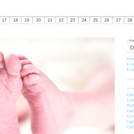
17
18
19
20
21
22
23
24
25
26
27
28
-- Pub
Pos
È n
È v
Calc
Calc
Prob
Calc
Conv
Calc
Calc