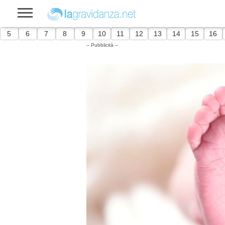
5
6
7
8
9
10
11
12
13
14
15
16
-- Pubblicità --