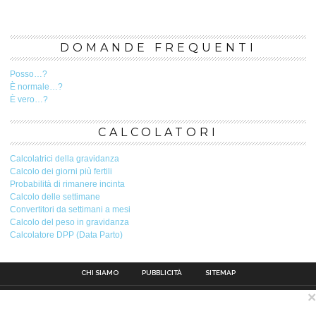
DOMANDE FREQUENTI
Posso…?
È normale…?
È vero…?
CALCOLATORI
Calcolatrici della gravidanza
Calcolo dei giorni più fertili
Probabilità di rimanere incinta
Calcolo delle settimane
Convertitori da settimani a mesi
Calcolo del peso in gravidanza
Calcolatore DPP (Data Parto)
CHI SIAMO
PUBBLICITÀ
SITEMAP
×
Contatto
Pubblicità
Avviso legale
Privacy Policy
Politica sui cookie