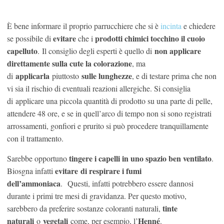
È bene informare il proprio parrucchiere che si è
incinta
e chiedere
evitare
prodotti chimici tocchino il cuoio
se possibile di
che i
capelluto
non applicare
. Il consiglio degli esperti è quello di
direttamente sulla cute la colorazione
, ma
applicarla
sulle lunghezze
di
piuttosto
, e di testare prima che non
vi sia il rischio di eventuali reazioni allergiche. Si consiglia
di applicare una piccola quantità di prodotto su una parte di pelle,
attendere 48 ore, e se in quell’arco di tempo non si sono registrati
arrossamenti, gonfiori e prurito si può procedere tranquillamente
con il trattamento.
tingere i capelli in uno spazio ben ventilato
Sarebbe opportuno
.
evitare di respirare i fumi
Biosgna infatti
dell’ammoniaca
. Questi, infatti potrebbero essere dannosi
durante i primi tre mesi di gravidanza. Per questo motivo,
tinte
sarebbero da preferire sostanze coloranti naturali,
naturali
vegetali
Henné
o
come, per esempio, l’
.