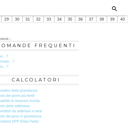
29
30
31
32
33
34
35
36
37
38
39
40
blicità --
DOMANDE FREQUENTI
so…?
ormale…?
ero…?
CALCOLATORI
olatrici della gravidanza
olo dei giorni più fertili
abilità di rimanere incinta
olo delle settimane
ertitori da settimani a mesi
olo del peso in gravidanza
olatore DPP (Data Parto)