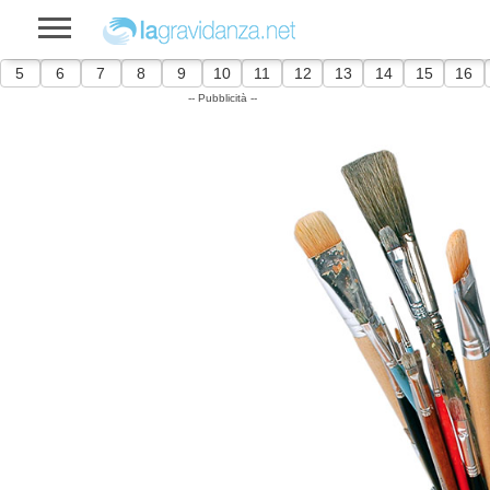
5
6
7
8
9
10
11
12
13
14
15
16
-- Pubblicità --