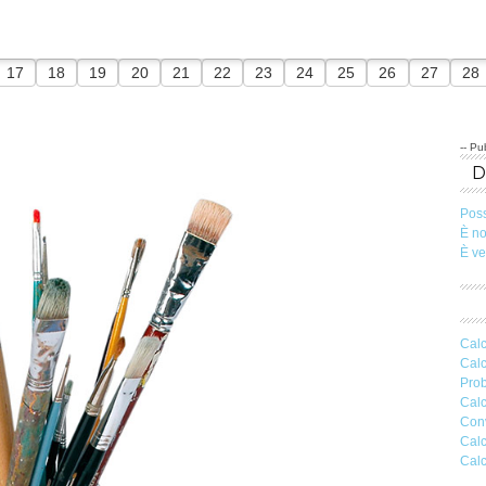
17
18
19
20
21
22
23
24
25
26
27
28
-- Pub
Pos
È n
È v
Calc
Calc
Prob
Calc
Conv
Calc
Calc