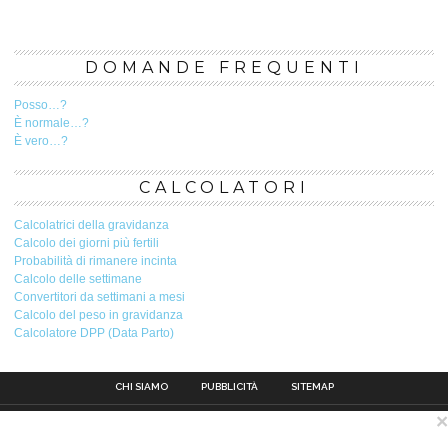
DOMANDE FREQUENTI
Posso…?
È normale…?
È vero…?
CALCOLATORI
Calcolatrici della gravidanza
Calcolo dei giorni più fertili
Probabilità di rimanere incinta
Calcolo delle settimane
Convertitori da settimani a mesi
Calcolo del peso in gravidanza
Calcolatore DPP (Data Parto)
CHI SIAMO
PUBBLICITÀ
SITEMAP
×
Contatto
Pubblicità
Avviso legale
Privacy Policy
Politica sui cookie