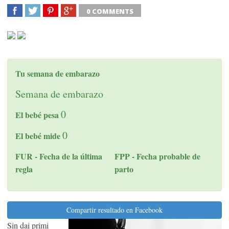
0 COMMENTS
SHARE
TWEET
SHARE
SHARE
Tu semana de embarazo
Semana
de embarazo
0
El bebé pesa
0
El bebé mide
FUR - Fecha de la última
FPP - Fecha probable de
regla
parto
Compartir resultado en Facebook
Sin dai primi