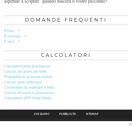
aspettate a scoprire quando nascerà il vostro piccolino?
DOMANDE FREQUENTI
Posso…?
È normale…?
È vero…?
CALCOLATORI
Calcolatrici della gravidanza
Calcolo dei giorni più fertili
Probabilità di rimanere incinta
Calcolo delle settimane
Convertitori da settimani a mesi
Calcolo del peso in gravidanza
Calcolatore DPP (Data Parto)
CHI SIAMO
PUBBLICITÀ
SITEMAP
×
Contatto
Pubblicità
Avviso legale
Privacy Policy
Politica sui cookie