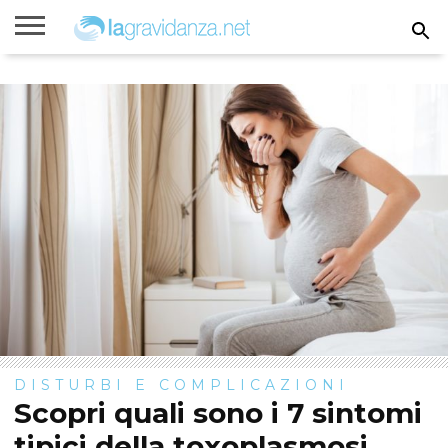
Rimanere
incinta
Gravidanza
Settimane
Calcolatori
Parto
Bambini
di
di
gravidanza
gravidanza
DISTURBI E COMPLICAZIONI
Scopri quali sono i 7 sintomi
tipici della toxoplasmosi