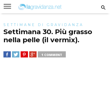
Rimanere
incinta
Gravidanza
Settimane
Calcolatori
Parto
Bambini
SETTIMANE DI GRAVIDANZA
di
di
gravidanza
gravidanza
Settimana 30. Più grasso
nella pelle (il vermix).
1 COMMENT
SHARE
TWEET
SHARE
SHARE