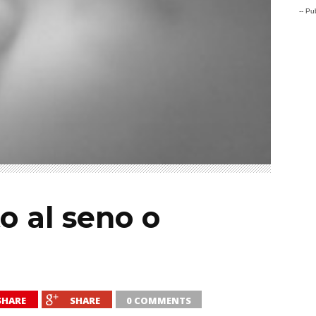
-- Pub
o al seno o
SHARE
SHARE
0 COMMENTS