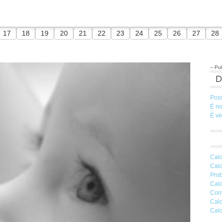
17
18
19
20
21
22
23
24
25
26
27
28
-- Pub
Pos
È n
È v
Calc
Calc
Prob
Calc
Conv
Calc
Calc