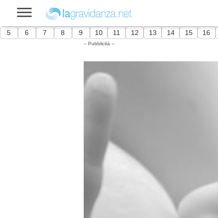
5
6
7
8
9
10
11
12
13
14
15
16
-- Pubblicità --