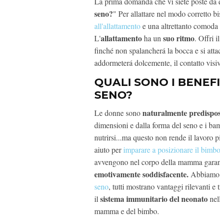
La prima domanda che vi siete poste da q
seno?
" Per allattare nel modo corretto b
all'allattamento
e una altrettanto comoda 
allattamento
suo ritmo
L'
ha un
. Offri 
finché non spalancherá la bocca e si atta
addormeterá dolcemente, il contatto visiv
QUALI SONO I BENEF
SENO?
naturalmente predispost
Le donne sono
dimensioni e dalla forma del seno e i bam
nutrirsi...ma questo non rende il lavoro p
aiuto per
imparare a posizionare il bimbo
avvengono nel corpo della mamma garant
emotivamente soddisfacente.
Abbiamo 
seno
, tutti mostrano vantaggi rilevanti e t
sistema immunitario del neonato
il
nell
mamma e del bimbo.