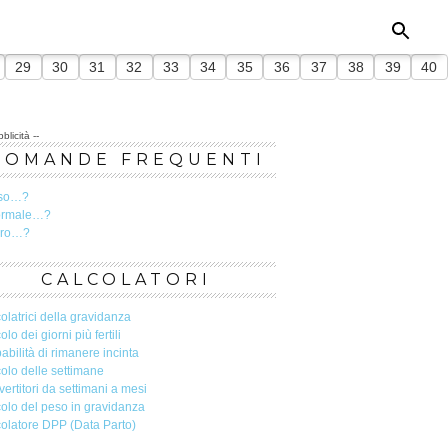
29
30
31
32
33
34
35
36
37
38
39
40
blicità --
DOMANDE FREQUENTI
so…?
ormale…?
ero…?
CALCOLATORI
olatrici della gravidanza
olo dei giorni più fertili
abilità di rimanere incinta
olo delle settimane
ertitori da settimani a mesi
olo del peso in gravidanza
olatore DPP (Data Parto)