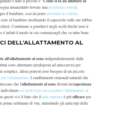
Come si fa ad allattare al
uando é nato il piccolo é "
isogna innanzitutto trovare una
posizione comoda
per il bambino, cosí da poter
prevenire le coliche
.
il seno al bambino strofinando il capezzolo sulle sue labbra
ccherá. Continuate a guardarvi negli occhi finché non si
o é infatti il modo in cui comunicargli che va tutto bene.
ICI DELL'ALLATTAMENTO AL
e all'allattamento al seno
indipendentemente dalle
bini sono altrettanto predisposti ad attaccarvisi per
iú semplice, allora potresti aver bisogno di un piccolo
 per l'allattamento
. I cambiamenti ormonali naturali che
allattamento al seno
esperienza
iscono che l'
diventi un'
individuato
sei motivi per cui scegliere l'allattamento al
efficace
ra questi vi é il fatto che il
latte materno
è più
per
e prime settimane di vita, stimolando gli anticorpi della