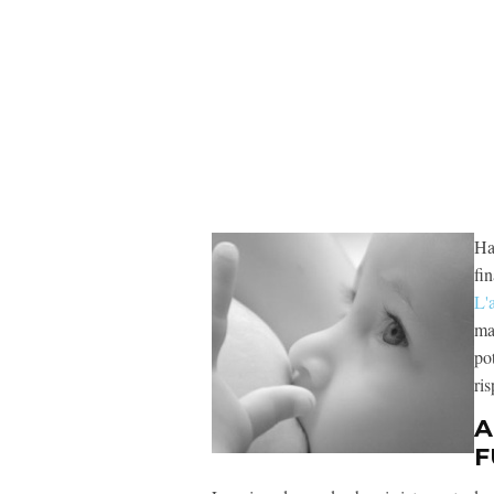
Ha
fin
L'
ma
po
ri
A
F