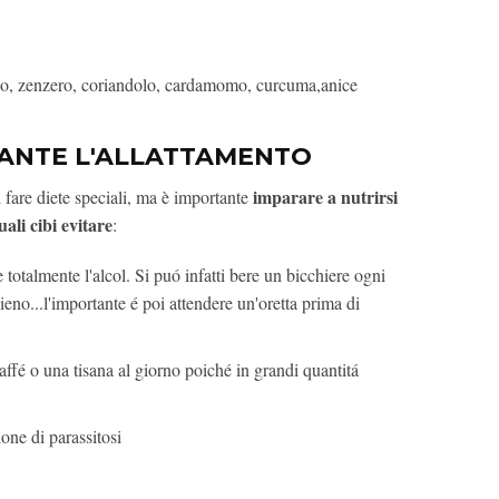
ino, zenzero, coriandolo, cardamomo, curcuma,anice
RANTE L'ALLATTAMENTO
imparare a nutrirsi
 fare diete speciali, ma è importante
uali cibi evitare
:
 totalmente l'alcol. Si puó infatti bere un bicchiere ogni
ieno...l'importante é poi attendere un'oretta prima di
ffé o una tisana al giorno poiché in grandi quantitá
sione di parassitosi