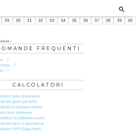
29
30
31
32
33
34
35
36
37
38
39
40
blicità --
DOMANDE FREQUENTI
so…?
ormale…?
ero…?
CALCOLATORI
olatrici della gravidanza
olo dei giorni più fertili
abilità di rimanere incinta
olo delle settimane
ertitori da settimani a mesi
olo del peso in gravidanza
olatore DPP (Data Parto)