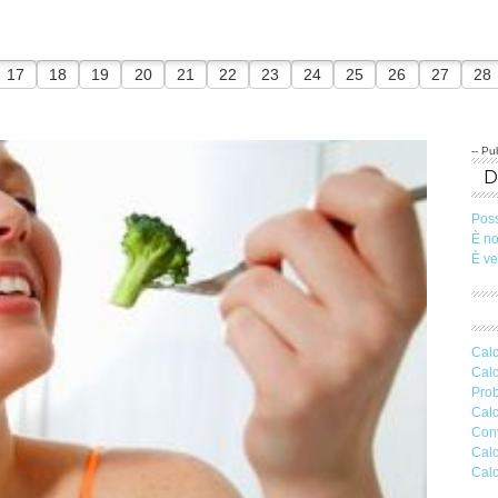
17
18
19
20
21
22
23
24
25
26
27
28
-- Pub
Pos
È n
È v
Calc
Calc
Prob
Calc
Conv
Calc
Calc