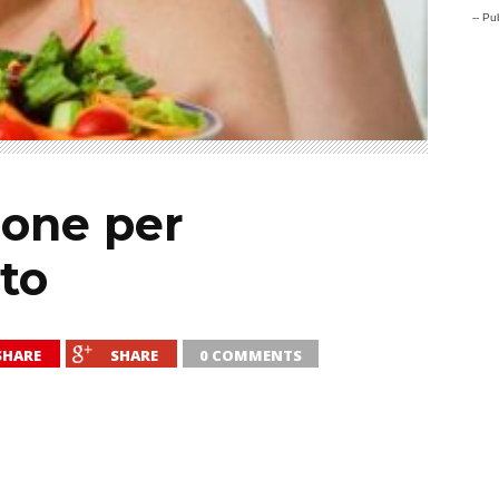
-- Pub
ione per
nto
SHARE
SHARE
0 COMMENTS