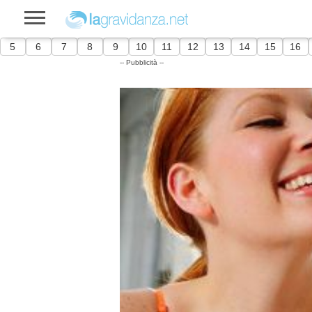
5
6
7
8
9
10
11
12
13
14
15
16
-- Pubblicità --