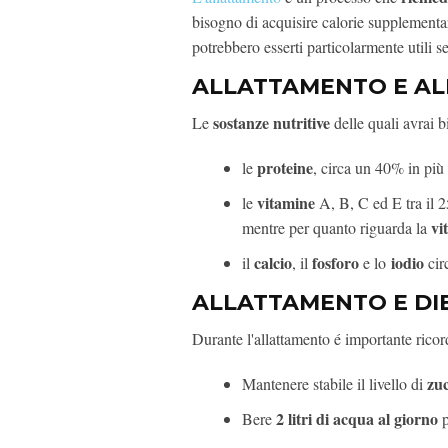
bisogno di acquisire calorie supplementari
potrebbero esserti particolarmente utili s
ALLATTAMENTO E A
sostanze nutritive
Le
delle quali avrai 
proteine
le
, circa un 40% in più
vitamine
le
A, B, C ed E tra il 25
vi
mentre per quanto riguarda la
calcio
fosforo
iodio
il
, il
e lo
cir
ALLATTAMENTO E DI
Durante l'allattamento é importante ricor
zu
Mantenere stabile il livello di
2 litri di acqua al giorno
Bere
p