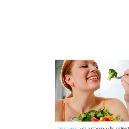
richie
L'allattamento
è un processo che