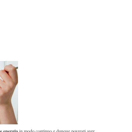
de energia
in modo continuo e dunque povresti aver