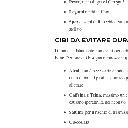
Pesce
, ricco di grassi Omega 3
Legumi
ricchi in fibra
Spezie
: semi di finocchio, cum
stellato
CIBI DA EVITARE DU
Durante l'allattamento non c'è bisogno di
bene
q
. Per fare ció bisogna riconoscere
Alcol
, non é necessario eliminare
tanto durante i pasti, a stomaco p
allattare
Caffeina e Teina
, massimo un ca
causano iperattivitá nel neonato
Salumi
, per il rischio di trasmis
Cioccolata