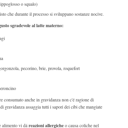
 ippoglosso o squalo)
visto che durante il processo si sviluppano sostanze nocive.
gusto sgradevole al latte materno:
agi
na
gorgonzola, pecorino, brie, provola, roquefort
peroncino
pre consumato anche in gravidanza non c'é ragione di
si di gravidanza assaggia tutti i sapori dei cibi che mangiate
reazioni allergiche
e alimento vi dá
o causa coliche nel