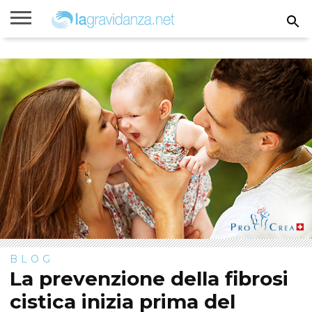
Rimanere
incinta
Gravidanza
Settimane
Calcolatori
Parto
Bambini
di
di
gravidanza
gravidanza
BLOG
La prevenzione della fibrosi
cistica inizia prima del