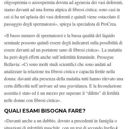
oligospermia o azoospermia dovuta ad agenesia dei vasi deferenti,
siamo davanti ad una forma atipica di fibrosi cistica; sono casi in
cui si ha un’aplasia dei vasi deferenti e quindi viene ostacolato il
passaggio degli spermatozoi», spiega la specialista di ProCrea.
«Il basso numero di spermatozoi e la bassa qualità del liquido
seminale possono quindi essere degli indicatori sulla possibilità di
essere davanti ad un portatore sano di fibrosi cistica». La malattia
ha però degli effetti anche sull’infertilità femminile. Prosegue
Bellavia: «Ci sono molti studi scientifici che sono andati ad
analizzare la relazione tra fibrosi cistica e capacità fertile nella
donna: davanti alla presenza della malattia tutti hanno rilevato una
certa difficoltà nell’arrivare ad una gravidanza. E la fecondazione
assistita è stato ed è un mezzo per superare il “difetto” di fertilità
nelle donne con fibrosi cistica».
QUALI ESAMI BISOGNA FARE?
«Davanti anche a un dubbio, dovuto a precedenti in famiglia o
è
situazioni di infertilità maschile, con un test di secondo livello