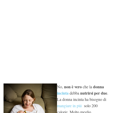
non è vero
donna
No,
che la
incinta
nutrirsi per due
debba
.
La donna incinta ha bisogno di
mangiare in pi
ú
solo 200
calorie. Molto meglio