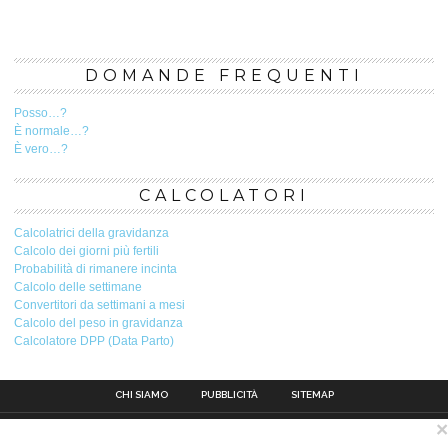
DOMANDE FREQUENTI
Posso…?
È normale…?
È vero…?
CALCOLATORI
Calcolatrici della gravidanza
Calcolo dei giorni più fertili
Probabilità di rimanere incinta
Calcolo delle settimane
Convertitori da settimani a mesi
Calcolo del peso in gravidanza
Calcolatore DPP (Data Parto)
CHI SIAMO
PUBBLICITÀ
SITEMAP
×
Contatto
Pubblicità
Avviso legale
Privacy Policy