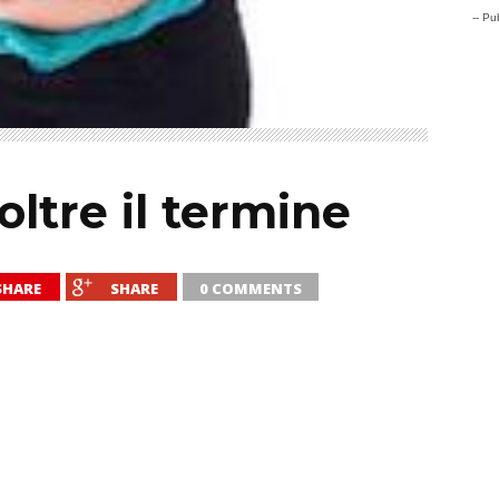
-- Pub
ltre il termine
SHARE
SHARE
0 COMMENTS