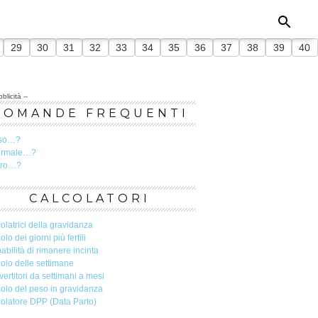
29
30
31
32
33
34
35
36
37
38
39
40
blicità --
DOMANDE FREQUENTI
so…?
ormale…?
ero…?
CALCOLATORI
olatrici della gravidanza
olo dei giorni più fertili
abilità di rimanere incinta
olo delle settimane
ertitori da settimani a mesi
olo del peso in gravidanza
olatore DPP (Data Parto)