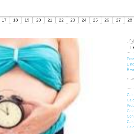
17
18
19
20
21
22
23
24
25
26
27
28
-- Pub
Pos
È n
È v
Calc
Calc
Prob
Calc
Conv
Calc
Calc