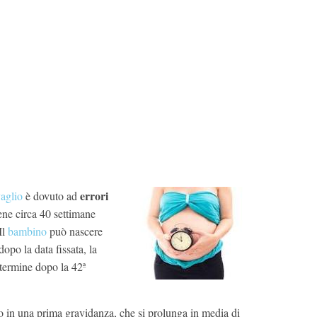
errori
vaglio
è dovuto ad
ene circa 40 settimane
 Il
bambino
può nascere
opo la data fissata, la
 termine dopo la 42ª
 in una prima gravidanza, che si prolunga in media di