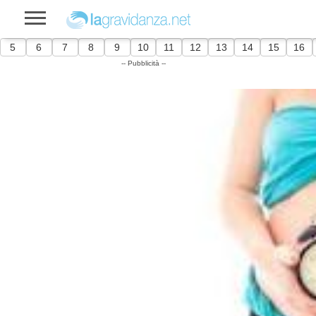
5
6
7
8
9
10
11
12
13
14
15
16
-- Pubblicità --