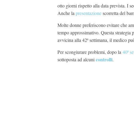
otto giorni rispetto alla data prevista. I 
Anche la
presentazione
scorretta del bam
Molte donne preferiscono evitare che ami
tempo approssimativo. Questa strategia pot
avvicina alla 42ª settimana, il medico può
Per scongiurare problemi, dopo la
40ª s
controlli
sottoposta ad alcuni
.