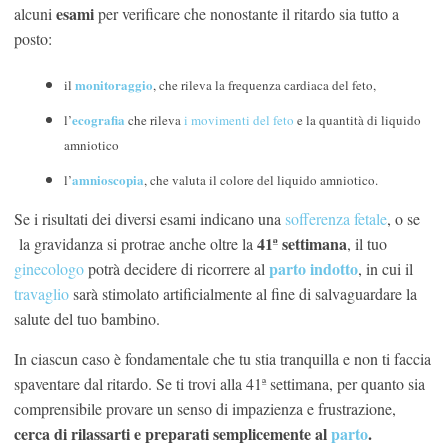
esami
alcuni
per verificare che nonostante il ritardo sia tutto a
posto:
monitoraggio
il
, che rileva la frequenza cardiaca del feto,
ecografia
l’
che rileva
i movimenti del feto
e la quantità di liquido
amniotico
amnioscopia
l’
, che valuta il colore del liquido amniotico.
Se i risultati dei diversi esami indicano una
sofferenza fetale
, o se
41ª settimana
la gravidanza si protrae anche oltre la
, il tuo
parto indotto
ginecologo
potrà decidere di ricorrere al
, in cui il
travaglio
sarà stimolato artificialmente al fine di salvaguardare la
salute del tuo bambino.
In ciascun caso è fondamentale che tu stia tranquilla e non ti faccia
spaventare dal ritardo. Se ti trovi alla 41ª settimana, per quanto sia
comprensibile provare un senso di impazienza e frustrazione,
cerca di rilassarti e preparati semplicemente al
parto
.