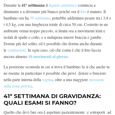
41ª
settimana
Durante la
il
liquido amniotico
comincia a
diminuire e a diventare più bianco poiché ora il
feto
è maturo. Il
bambino ora ha
39 settimane
, potrebbe addirittura pesare tra i 3,8 e
i 4,5 kg, con una lunghezza totale di circa 50 cm. Costretto in un
ambiente ormai troppo piccolo, si limita ora a movimenti lenti e
isolati di spalle e collo, e a malapena muove braccia e gambe.
Dorme più del solito, ed è possibile che dorma anche durante
le
contrazioni
. In ogni caso, ciò che conta è che il feto faccia
10 movimenti al giorno.
ancora almeno
La posizione scomoda in cui si trova il bambino fa sì che anche tu
ne risenta: in particolare è possibile che provi dolore o bruciore
nella parte interna della
vagina
, oltre a una maggiore
pressione
sulla zona pelvica
.
41ª SETTIMANA DI GRAVIDANZA:
QUALI ESAMI SI FANNO?
Quello che devi fare ora è aspettare pazientemente e sottoporti ad