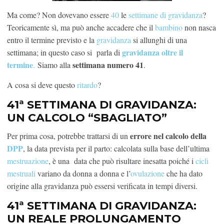
Ma come? Non dovevano essere
40
le
settimane di gravidanza
?
Teoricamente sì, ma può anche accadere che il
bambino
non nasca
entro il termine previsto e la
gravidanza
si allunghi di una
gravidanza oltre il
settimana; in questo caso si parla di
termine
settimana numero 41
.
Siamo alla
.
A cosa si deve questo
ritardo
?
41ª SETTIMANA DI GRAVIDANZA:
UN CALCOLO “SBAGLIATO”
errore nel calcolo della
Per prima cosa, potrebbe trattarsi di un
DPP
, la data prevista per il parto: calcolata sulla base dell’ultima
mestruazione
, è una data che può risultare inesatta poiché i
cicli
mestruali
variano da donna a donna e l’
ovulazione
che ha dato
origine alla gravidanza può essersi verificata in tempi diversi.
41ª SETTIMANA DI GRAVIDANZA:
UN REALE PROLUNGAMENTO