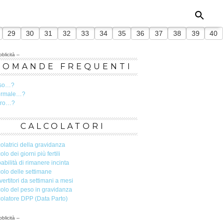
29
30
31
32
33
34
35
36
37
38
39
40
blicità --
DOMANDE FREQUENTI
so…?
ormale…?
ero…?
CALCOLATORI
olatrici della gravidanza
olo dei giorni più fertili
abilità di rimanere incinta
olo delle settimane
ertitori da settimani a mesi
olo del peso in gravidanza
olatore DPP (Data Parto)
blicità --