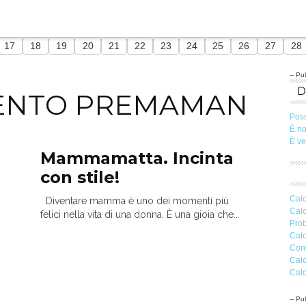
17
18
19
20
21
22
23
24
25
26
27
28
-- Pub
ENTO PREMAMAN
Pos
È n
È v
Mammamatta. Incinta
con stile!
Calc
Diventare mamma è uno dei momenti più
Calc
felici nella vita di una donna. È una gioia che...
Prob
Calc
Conv
Calc
Calc
-- Pub