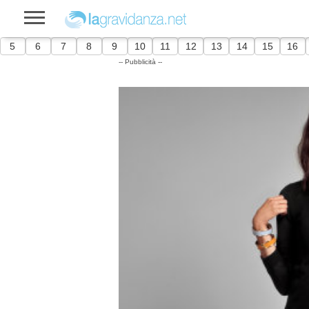
5
6
7
8
9
10
11
12
13
14
15
16
-- Pubblicità --