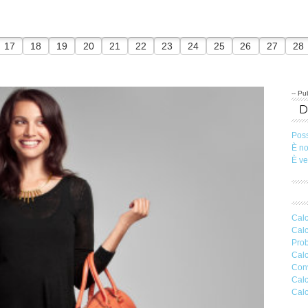
17
18
19
20
21
22
23
24
25
26
27
28
-- Pub
Pos
È n
È v
Calc
Calc
Prob
Calc
Conv
Calc
Calc