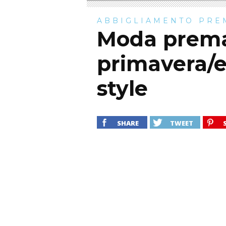
ABBIGLIAMENTO PR
Moda prem
primavera/e
style
SHARE
TWEET