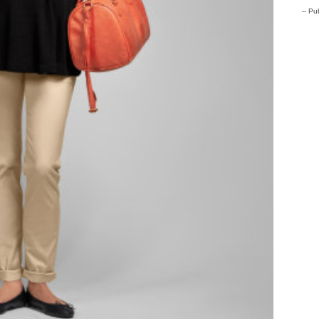
-- Pub