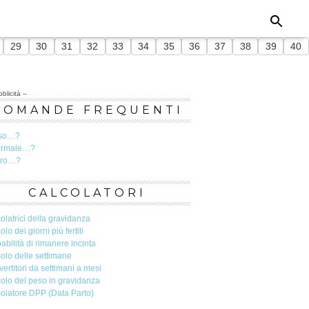
29
30
31
32
33
34
35
36
37
38
39
40
blicità --
DOMANDE FREQUENTI
so…?
ormale…?
ero…?
CALCOLATORI
olatrici della gravidanza
olo dei giorni più fertili
abilità di rimanere incinta
olo delle settimane
ertitori da settimani a mesi
olo del peso in gravidanza
olatore DPP (Data Parto)